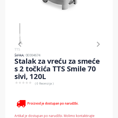
Item
1
of
1
Item
TTS
1
ŠIFRA:
0E004674
of
Stalak za vreću za smeće
1
s 2 točkića TTS Smile 70
sivi, 120L
★
★
★
★
★
( 0 Recenzija )
Proizvod je dostupan po narudžbi.
Artikal je dostupan po narudžbi. Molimo kontaktirajte