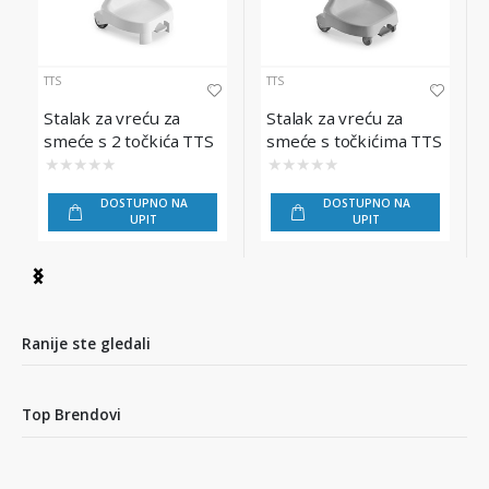
TTS
TTS
Stalak za vreću za
Stalak za vreću za
smeće s 2 točkića TTS
smeće s točkićima TTS
Smile 70, 120L
Smile 20 sivi, 120L
★
★
★
★
★
★
★
★
★
★
DOSTUPNO NA
DOSTUPNO NA
UPIT
UPIT
Item
1
of
7
Ranije ste gledali
Top Brendovi