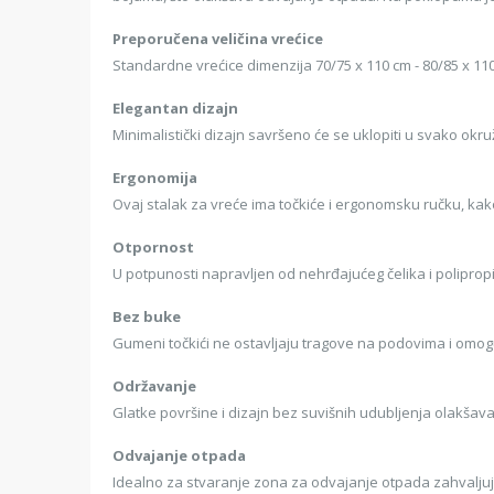
Preporučena veličina vrećice
Standardne vrećice dimenzija 70/75 x 110 cm - 80/85 x 11
Elegantan dizajn
Minimalistički dizajn savršeno će se uklopiti u svako okru
Ergonomija
Ovaj stalak za vreće ima točkiće i ergonomsku ručku, kako
Otpornost
U potpunosti napravljen od nehrđajućeg čelika i poliprop
Bez buke
Gumeni točkići ne ostavljaju tragove na podovima i omo
Održavanje
Glatke površine i dizajn bez suvišnih udubljenja olakšava
Odvajanje otpada
Idealno za stvaranje zona za odvajanje otpada zahvaljuj