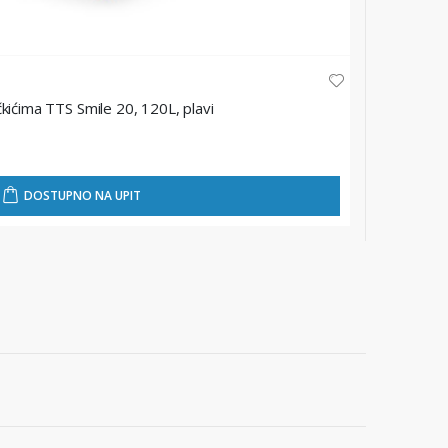
TTS
kićima TTS Smile 20, 120L, plavi
Stalak za
★
★
★
★
DOSTUPNO NA UPIT