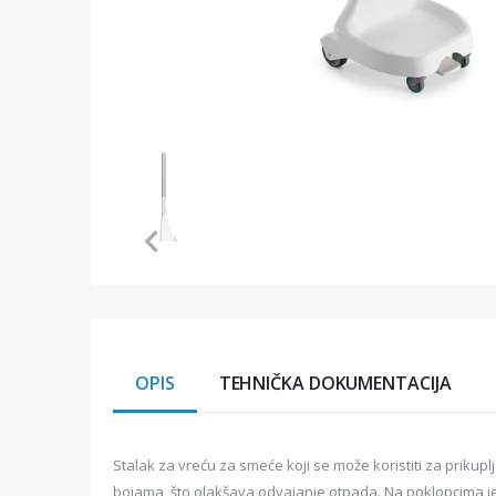
Item
1
of
1
Item
1
of
1
OPIS
TEHNIČKA DOKUMENTACIJA
Stalak za vreću za smeće koji se može koristiti za prikuplj
bojama, što olakšava odvajanje otpada. Na poklopcima je 