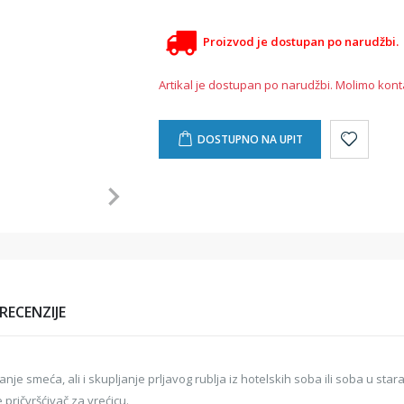
Proizvod je dostupan po narudžbi.
Artikal je dostupan po narudžbi. Molimo kont
DOSTUPNO NA UPIT
RECENZIJE
anje smeća, ali i skupljanje prljavog rublja iz hotelskih soba ili soba u st
pričvršćivač za vrećicu.