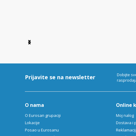
Item
1
of
6
Dobijte sv
Prijavite se na newsletter
rasprodaj
O nama
Online 
O Eurosan grupaciji
Moj nalog
Lokacije
Dostava i 
Posao u Eurosanu
Reklamacija