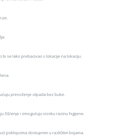
0 cm.
žje.
 bi se lako prebacivao s lokacije na lokaciju.
ilena.
gućuju prevoženje otpada bez buke.
ju čišćenje i omogućuju visoku razinu higijene.
ući poklopcima dostupnim u različitim bojama.