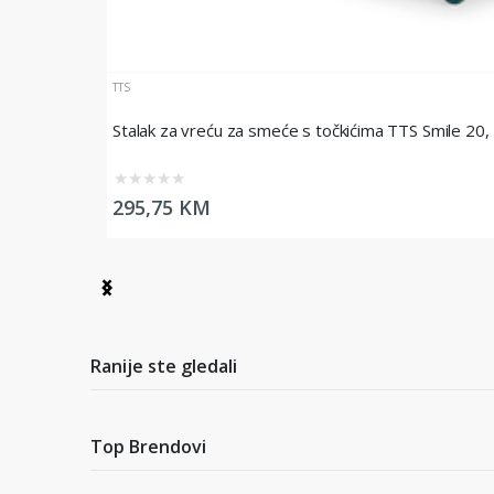
TTS
Stalak za vreću za smeće s točkićima TTS Smile 20, 1
★
★
★
★
★
295,75 KM
Item
1
of
8
Ranije ste gledali
Top Brendovi