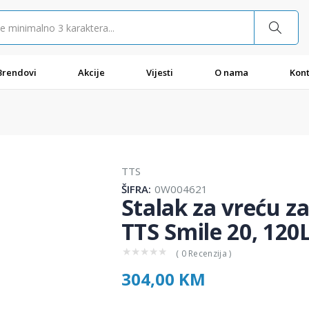
Brendovi
Akcije
Vijesti
O nama
Kont
TTS
ŠIFRA:
0W004621
Stalak za vreću z
TTS Smile 20, 120L
★
★
★
★
★
( 0 Recenzija )
304,00 KM