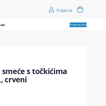
Prijavi se
Pravna lica
akt
a smeće s točkićima
, crveni