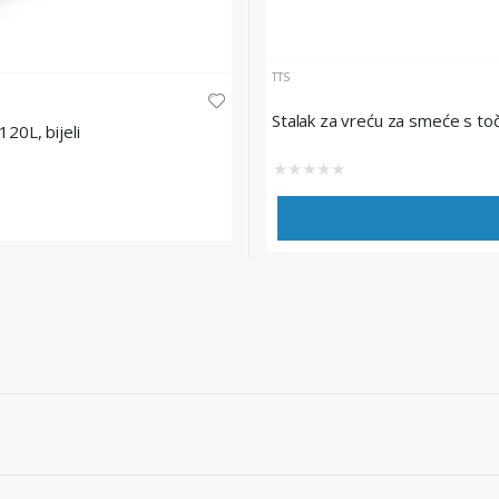
TTS
Stalak za vreću za smeće s toč
20L, bijeli
★
★
★
★
★