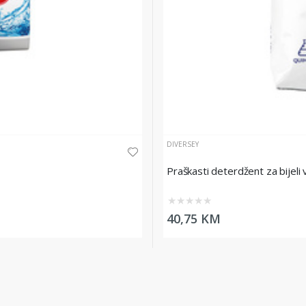
DIVERSEY
Praškasti deterdžent za bijeli
★
★
★
★
★
40,75 KM