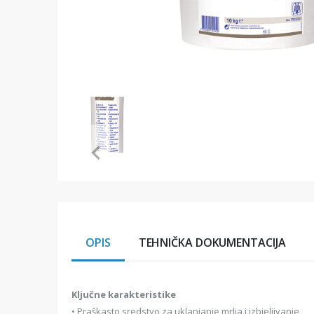
Item
1
of
1
Item
1
of
1
OPIS
TEHNIČKA DOKUMENTACIJA
Ključne karakteristike
• Praškasto sredstvo za uklanjanje mrlja i izbjeljivanje