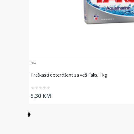
N/A
Praškasti deterdžent za veš Faks, 1kg
★
★
★
★
★
5,30 KM
Item
1
of
5