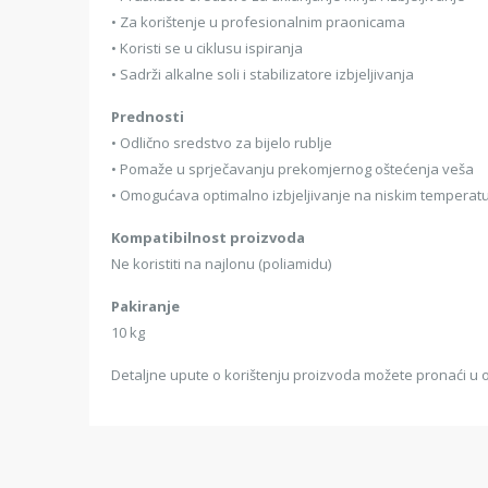
• Za korištenje u profesionalnim praonicama
• Koristi se u ciklusu ispiranja
• Sadrži alkalne soli i stabilizatore izbjeljivanja
Prednosti
• Odlično sredstvo za bijelo rublje
• Pomaže u sprječavanju prekomjernog oštećenja veša
• Omogućava optimalno izbjeljivanje na niskim tempera
Kompatibilnost proizvoda
Ne koristiti na najlonu (poliamidu)
Pakiranje
10 kg
Detaljne upute o korištenju proizvoda možete pronaći u o