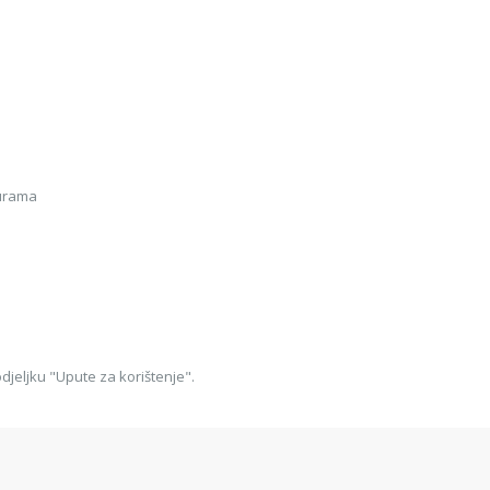
turama
djeljku "Upute za korištenje".