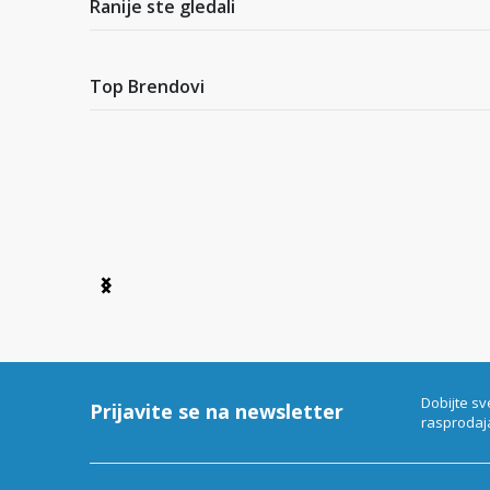
Ranije ste gledali
Top Brendovi
Item
1
of
6
Dobijte sv
Prijavite se na newsletter
rasprodaj