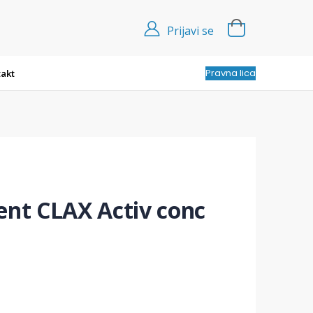
Prijavi se
Pravna lica
akt
ent CLAX Activ conc