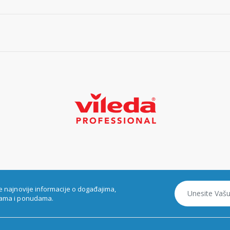
e najnovije informacije o događajima,
ama i ponudama.