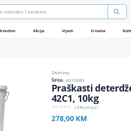
Brendovi
Akcije
Vijesti
O nama
Kont
Diversey
ŠIFRA:
VG10085
Praškasti deterdž
42C1, 10kg
★
★
★
★
★
( 0 Recenzija )
278,00 KM