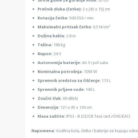
Širina gume za guranje vode:
95 cm
Prečnik diska (četke):
2 x [45 x 15] cm
Rotacija četke:
500-550 / min
Maksimalni pritisak četke:
0.5 N/cm²
Dužina kabla:
2.8 m
Težina:
196 kg
Napon:
24 V
Autonomija baterije:
do 3 i pol sata
Nominalna potrošnja:
1093 W
Spremnik sredstva za čišćenje:
113 L
Spremnik prljave vode:
140 L
Zvučni tlak:
69 dB(A)
Dimenzije:
131 x 95 x 130 cm
Klasa zaštite:
IPX3 - III (CE/CB Test cert./ÖVE/EAC)
Napomena:
Vodilna kola, četke i baterije se kupuju odv