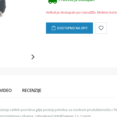
Artikal je dostupan po narudžbi. Molimo kont
DOSTUPNO NA UPIT
VIDEO
RECENZIJE
šćenje velikih površina gdje postoji potreba za visokom produktivnošću i f
g metenja i ribanja, zahvaljujući IntelliSweep 2 u 1 opciji.