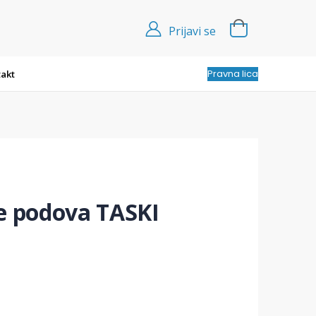
Prijavi se
Pravna lica
akt
je podova TASKI