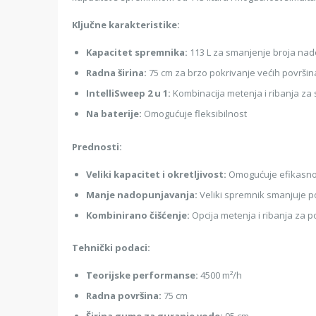
Ključne karakteristike:
Kapacitet spremnika:
113 L za smanjenje broja na
Radna širina:
75 cm za brzo pokrivanje većih površin
IntelliSweep 2 u 1:
Kombinacija metenja i ribanja za
Na baterije:
Omogućuje fleksibilnost
Prednosti:
Veliki kapacitet i okretljivost:
Omogućuje efikasno
Manje nadopunjavanja:
Veliki spremnik smanjuje p
Kombinirano čišćenje:
Opcija metenja i ribanja za p
Tehnički podaci:
Teorijske performanse:
4500 m²/h
Radna površina:
75 cm