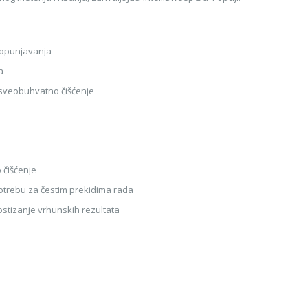
dopunjavanja
a
 sveobuhvatno čišćenje
 čišćenje
otrebu za čestim prekidima rada
ostizanje vrhunskih rezultata