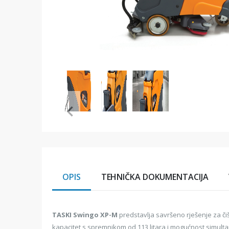
Item
1
of
3
Item
1
of
3
OPIS
TEHNIČKA DOKUMENTACIJA
TASKI Swingo XP-M
predstavlja savršeno rješenje za či
kapacitet s spremnikom od 113 litara i mogućnost simultano