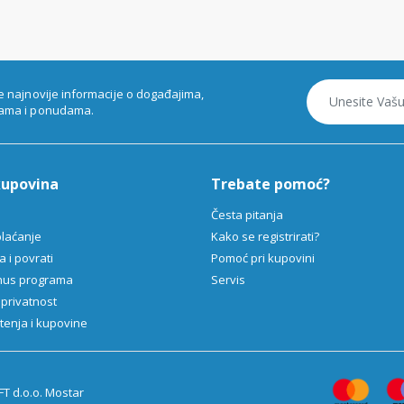
e najnovije informacije o događajima,
ama i ponudama.
kupovina
Trebate pomoć?
Česta pitanja
plaćanje
Kako se registrirati?
 i povrati
Pomoć pri kupovini
onus programa
Servis
 privatnost
štenja i kupovine
T d.o.o. Mostar