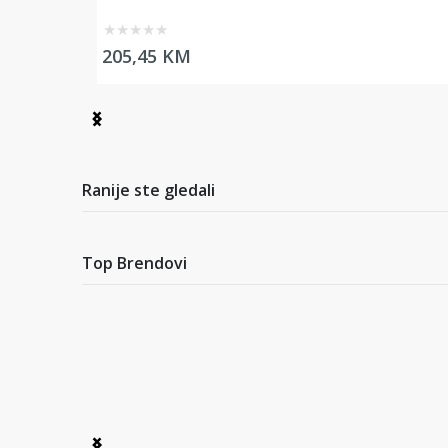
★
★
★
★
★
205,45 KM
Item
1
of
2
Ranije ste gledali
Top Brendovi