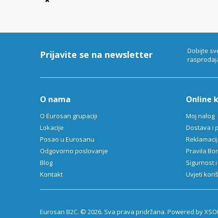
Item
1
of
6
Dobijte sv
Prijavite se na newsletter
rasprodaj
O nama
Online 
O Eurosan grupaciji
Moj nalog
Lokacije
Dostava i 
Posao u Eurosanu
Reklamacija
Odgovorno poslovanje
Pravila B
Blog
Sigurnost i
Kontakt
Uvjeti kori
Eurosan B2C. © 2026. Sva prava pridržana. Powered by XSOF