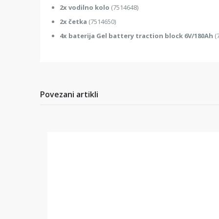
2x vodilno kolo
(7514648)
2x četka
(7514650)
4x baterija Gel battery traction block 6V/180Ah
(
Povezani artikli