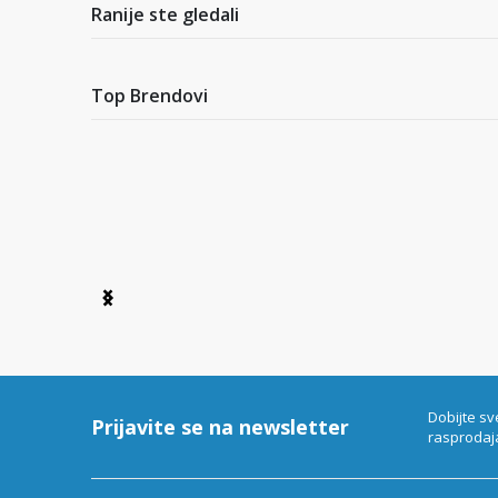
2
Ranije ste gledali
Top Brendovi
Item
1
of
6
Dobijte sv
Prijavite se na newsletter
rasprodaj