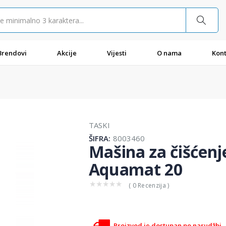
Brendovi
Akcije
Vijesti
O nama
Kont
TASKI
ŠIFRA:
8003460
Mašina za čišćenj
Aquamat 20
★
★
★
★
★
( 0 Recenzija )
Proizvod je dostupan po narudžbi.