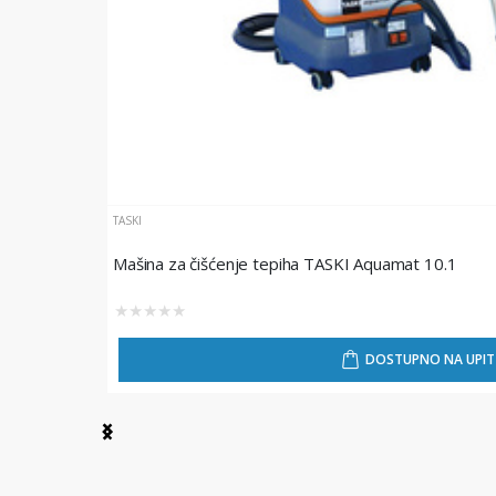
TASKI
Mašina za čišćenje tepiha TASKI Aquamat 10.1
★
★
★
★
★
DOSTUPNO NA UPIT
Item
1
of