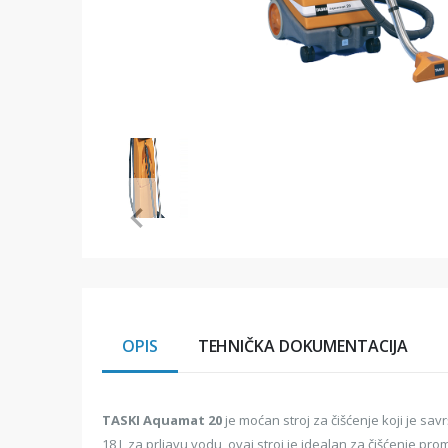
Item
1
of
1
Item
1
of
1
OPIS
TEHNIČKA DOKUMENTACIJA
TASKI Aquamat 20
je moćan stroj za čišćenje koji je sa
18 L za prljavu vodu, ovaj stroj je idealan za čišćenje p