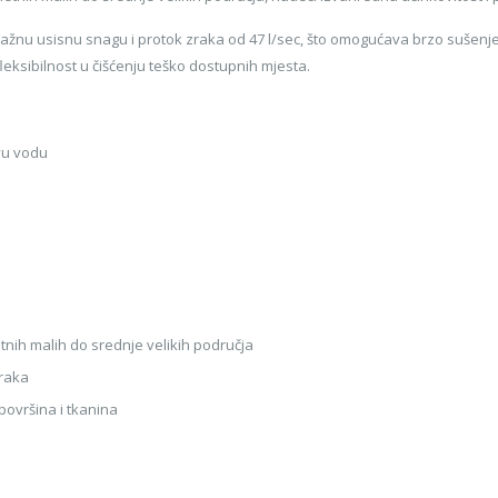
u usisnu snagu i protok zraka od 47 l/sec, što omogućava brzo sušenje i
eksibilnost u čišćenju teško dostupnih mjesta.
avu vodu
tnih malih do srednje velikih područja
zraka
površina i tkanina