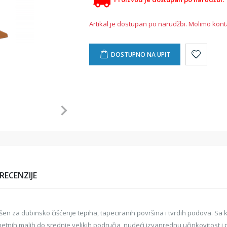
Artikal je dostupan po narudžbi. Molimo kont
DOSTUPNO NA UPIT
RECENZIJE
vršen za dubinsko čišćenje tepiha, tapeciranih površina i tvrdih podova. Sa
rometnih malih do srednje velikih područja, nudeći izvanrednu učinkovitost 