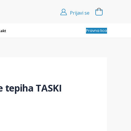
Prijavi se
Pravna lica
akt
e tepiha TASKI