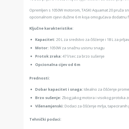
Opremljen s 1050W motorom, TASKI Aquamat 20 pruža snažn
opcionalnom cijevi dužine 6 m koja omogućava dodatnu fl
Ključne karakteristike:
Kapacitet:
20 L za sredstvo za čišćenje i 18 L za prlj
Motor:
1050W za snažnu usisnu snagu
Protok zraka:
47 l/sec za brzo sušenje
Opcionalna cijev od 6 m
Prednosti:
Dobar kapacitet i snaga:
Idealno za čišćenje prome
Brzo sušenje:
Zbog jakog motora i visokog protoka 
Višenamjenski:
Dodaci za čišćenje mrlja, tapeciranih 
Tehnički podaci: