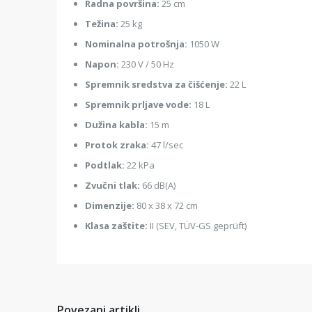
Radna površina:
25 cm
Težina:
25 kg
Nominalna potrošnja:
1050 W
Napon:
230 V / 50 Hz
Spremnik sredstva za čišćenje:
22 L
Spremnik prljave vode:
18 L
Dužina kabla:
15 m
Protok zraka:
47 l/sec
Podtlak:
22 kPa
Zvučni tlak:
66 dB(A)
Dimenzije:
80 x 38 x 72 cm
Klasa zaštite:
II (SEV, TÜV-GS geprüft)
Povezani artikli