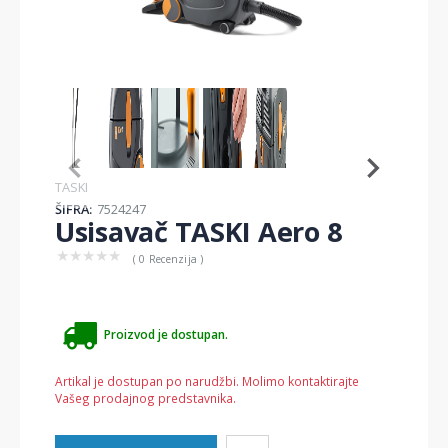
Item
1
of
5
Item
TASKI
1
ŠIFRA:
7524247
of
Usisavač TASKI Aero 8
5
★
★
★
★
★
( 0 Recenzija )
Proizvod je dostupan.
Artikal je dostupan po narudžbi. Molimo kontaktirajte
Vašeg prodajnog predstavnika.