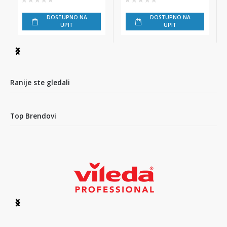
DOSTUPNO NA
DOSTUPNO NA
UPIT
UPIT
Item
1
of
4
Ranije ste gledali
Top Brendovi
Item
1
of