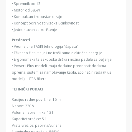
• Spremnik od 13L
• Motor od 585W
• Kompaktan i robustan dizajn
• Koncept održivosti visoke učinkovitosti
• Jednostavan za korištenje
Prednosti
• Veoma tiha TASKI tehnologija "šapata"
• Efikasno čisti, tih je i ne troši puno električne energije
• Ergonomska teleskopska drška i nožna pedala za paljenje
• Power i Plus modeli imaju dodatne prednosti: dodatna
oprema, sistem za namotavanje kabla, Eco način rada (Plus
modeli) i HEPA filtere
TEHNIČKI PODACI
Radijus radne površine: 16 m
Napon: 220 V
Volumen spremnika: 13 l
Kapacitet vrećice: 5 l
Vrsta vrećice: papirna/vunena
Nominalna potrošnja: 585W