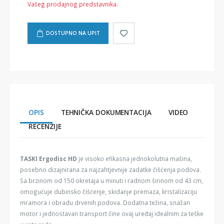
Vašeg prodajnog predstavnika.
DOSTUPNO NA UPIT
OPIS
TEHNIČKA DOKUMENTACIJA
VIDEO
RECENZIJE
TASKI Ergodisc HD
je visoko efikasna jednokolutna mašina,
posebno dizajnirana za najzahtjevnije zadatke čišćenja podova.
Sa brzinom od 150 okretaja u minuti i radnom širinom od 43 cm,
omogućuje dubinsko čišćenje, skidanje premaza, kristalizaciju
mramora i obradu drvenih podova. Dodatna težina, snažan
motor i jednostavan transport čine ovaj uređaj idealnim za teške