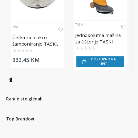
TASKI
N/A
Jednokolutna mašina
Četka za mokro
za čišćenje TASKI
šamponiranje TASKI,
Ergodisc 1200
★
★
★
★
★
43 cm
★
★
★
★
★
332,45 KM
DOSTUPNO NA
UPIT
Item
1
of
4
Ranije ste gledali
Top Brendovi