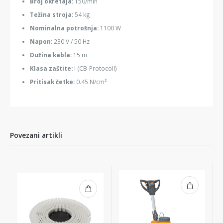
Broj okretaja:
150/min
Težina stroja:
54 kg
Nominalna potrošnja:
1100 W
Napon:
230 V / 50 Hz
Dužina kabla:
15 m
Klasa zaštite:
I (CB-Protocoll)
Pritisak četke:
0.45 N/cm²
Povezani artikli