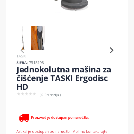
Item
1
of
2
Item
TASKI
1
ŠIFRA:
7518198
of
Jednokolutna mašina za
2
čišćenje TASKI Ergodisc
HD
★
★
★
★
★
( 0 Recenzija )
Proizvod je dostupan po narudžbi.
Artikal je dostupan po narudžbi. Molimo kontaktirajte