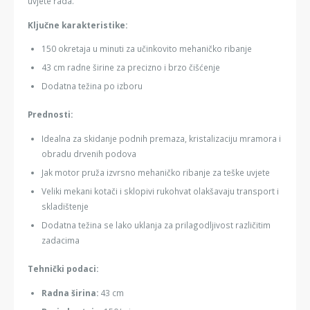
uvjete rada.
Ključne karakteristike:
150 okretaja u minuti za učinkovito mehaničko ribanje
43 cm radne širine za precizno i brzo čišćenje
Dodatna težina po izboru
Prednosti:
Idealna za skidanje podnih premaza, kristalizaciju mramora i
obradu drvenih podova
Jak motor pruža izvrsno mehaničko ribanje za teške uvjete
Veliki mekani kotači i sklopivi rukohvat olakšavaju transport i
skladištenje
Dodatna težina se lako uklanja za prilagodljivost različitim
zadacima
Tehnički podaci:
Radna širina:
43 cm