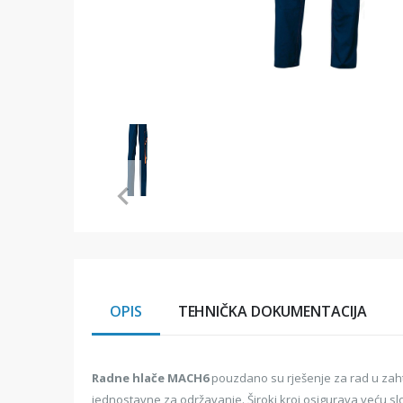
Item
1
of
1
Item
1
of
1
OPIS
TEHNIČKA DOKUMENTACIJA
Radne hlače MACH6
pouzdano su rješenje za rad u zaht
jednostavne za održavanje. Široki kroj osigurava veću s