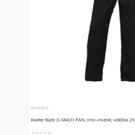
DELTA PLUS
Radne hlače D-MACH PAN, crno-crvene, veličina 2X
★
★
★
★
★