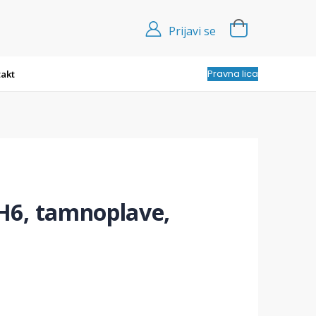
Prijavi se
Pravna lica
akt
H6, tamnoplave,