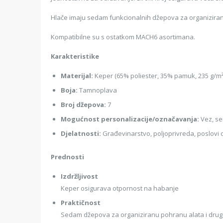
Hlače imaju sedam funkcionalnih džepova za organizir
Kompatibilne su s ostatkom MACH6 asortimana.
Karakteristike
Materijal:
Keper (65% poliester, 35% pamuk, 235 g/m
Boja:
Tamnoplava
Broj džepova:
7
Mogućnost personalizacije/označavanja:
Vez, se
Djelatnosti:
Građevinarstvo, poljoprivreda, poslovi o
Prednosti
Izdržljivost
Keper osigurava otpornost na habanje
Praktičnost
Sedam džepova za organiziranu pohranu alata i dr