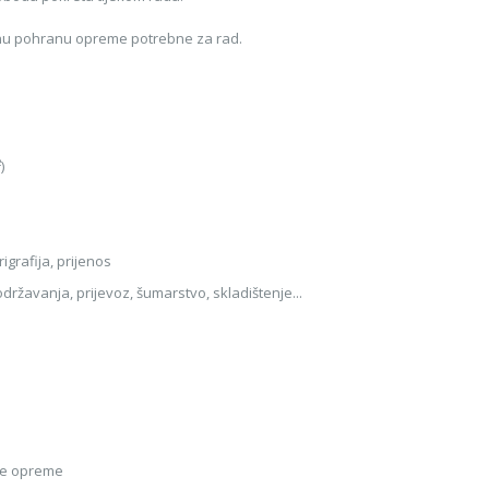
anu pohranu opreme potrebne za rad.
²)
rigrafija, prijenos
državanja, prijevoz, šumarstvo, skladištenje...
uge opreme