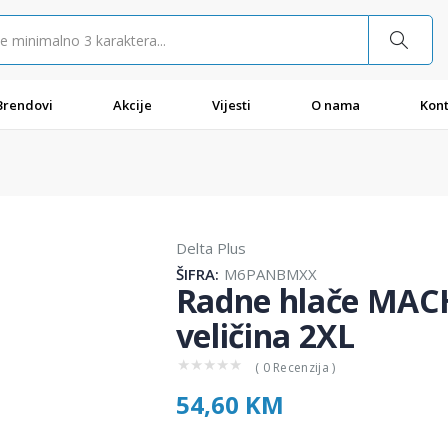
Brendovi
Akcije
Vijesti
O nama
Kont
Delta Plus
ŠIFRA:
M6PANBMXX
Radne hlače MAC
veličina 2XL
★
★
★
★
★
( 0 Recenzija )
54,60 KM