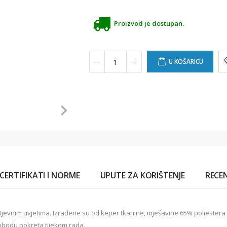
Proizvod je dostupan.
U KOŠARICU
CERTIFIKATI I NORME
UPUTE ZA KORIŠTENJE
RECEN
jevnim uvjetima. Izrađene su od keper tkanine, mješavine 65% poliestera
lobodu pokreta tijekom rada.