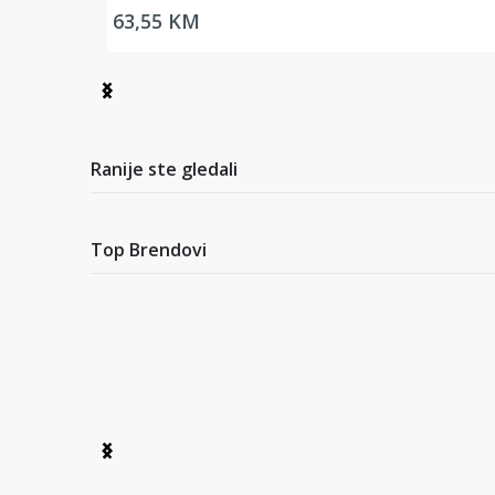
63,55 KM
Item
1
of
2
Ranije ste gledali
Top Brendovi
Item
1