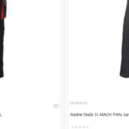
DELTA PLUS
L
Radne hlače D-MACH PAN, tamn
★
★
★
★
★