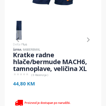
Item
1
of
1
Item
Delta Plus
1
ŠIFRA:
M6BERBMXL
of
Kratke radne
1
hlače/bermude MACH6,
tamnoplave, veličina XL
★
★
★
★
★
( 0 Recenzija )
44,80 KM
Proizvod je dostupan po narudžbi.