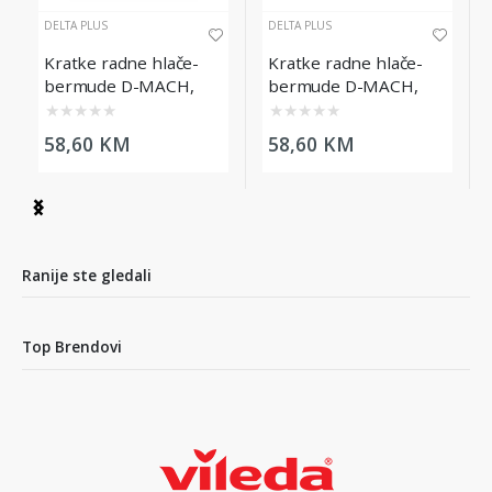
DELTA PLUS
DELTA PLUS
Kratke radne hlače-
Kratke radne hlače-
bermude D-MACH,
bermude D-MACH,
crno-crvene, veličina
sivo-žute, veličina XL
★
★
★
★
★
★
★
★
★
★
XL
58,60 KM
58,60 KM
Item
1
of
4
Ranije ste gledali
Top Brendovi