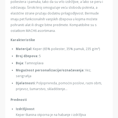
poliestera i pamuka, tako da su vrlo izdržljive, a lako se peru i
održavaju. Široki kroj omogućuje veću slobodu pokreta, a
elastične strane pružaju dodatnu prilagodljivost. Bermude
imaju pet funkcionalnih vanjskih džepova u kojima možete
pohraniti alat ili druge bitne predmete. Kompatibilne su s
ostatkom MACH6 asortimana.
Karakteristike
Materijal:
Keper (65% poliester, 35% pamuk, 235 g/m²)
Broj džepova:
5
Boja:
Tamnoplava
Mogućnost personalizacije/označavanja:
Vez,
serigrafija
Djelatnosti:
Poljoprivreda, pomoćni poslovi, razni obrti,
prijevoz, šumarstvo, skladištenje...
Prednosti
Izdržljivost
Keper tkanina otporna je na habanje i izdržljiva