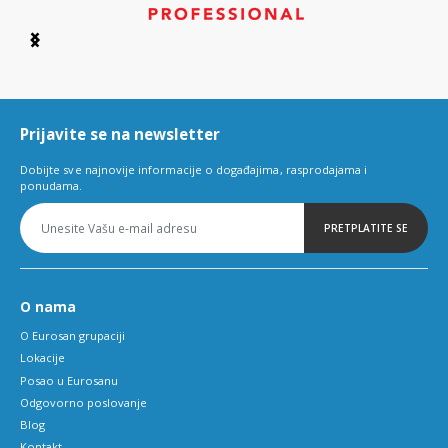
Item
1
of
6
Prijavite se na newsletter
Dobijte sve najnovije informacije o događajima, rasprodajama i
ponudama.
PRETPLATITE SE
O nama
O Eurosan grupaciji
Lokacije
Posao u Eurosanu
Odgovorno poslovanje
Blog
Kontakt