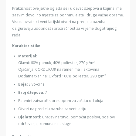
Praktičnost ove jakne ogleda se i u devet džepova u kojima ima
sasvim dovoljno mjesta za pohranu alata i druge važne opreme.
Visoki ovratnik i ventilacijski otvori na predjelu pazuha
osiguravaju udobnost i prozračnost za vrijeme dugotrajnog
rada.
Karakteristike
Materijal:
Glavni: 60% pamuk, 40% poliester, 270 g/m²
Ojačanja: CORDURA® na ramenima i laktovima
Dodatna tkanina: Oxford 100% poliester, 290 g/m²
Boja:
Sivo-crna
Broj džepova:
7
Patentni zatvarač s preklopom za zaštitu od oluja
Otvori na predjelu pazuha za ventilaciju
Djelatnosti:
Građevinarstvo, pomoćni poslovi, poslovi
održavanja, komunalne usluge