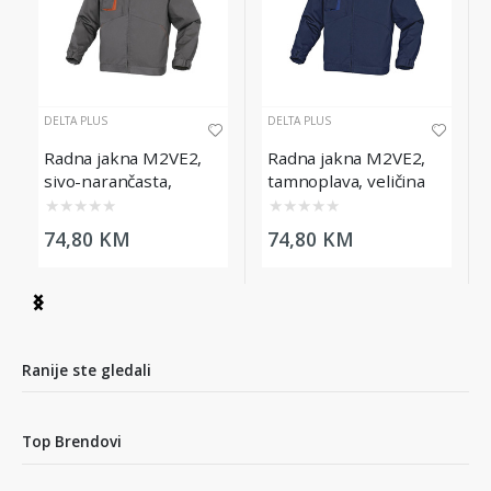
DELTA PLUS
DELTA PLUS
Radna jakna M2VE2,
Radna jakna M2VE2,
sivo-narančasta,
tamnoplava, veličina
veličina XL
XL
★
★
★
★
★
★
★
★
★
★
74,80 KM
74,80 KM
Item
1
of
5
Ranije ste gledali
Top Brendovi