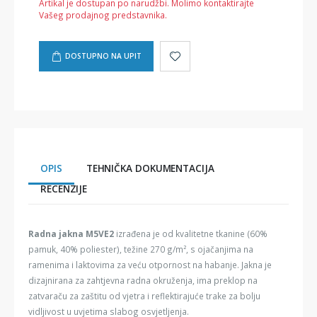
Artikal je dostupan po narudžbi. Molimo kontaktirajte
Vašeg prodajnog predstavnika.
DOSTUPNO NA UPIT
OPIS
TEHNIČKA DOKUMENTACIJA
RECENZIJE
Radna jakna M5VE2
izrađena je od kvalitetne tkanine (60%
pamuk, 40% poliester), težine 270 g/m², s ojačanjima na
ramenima i laktovima za veću otpornost na habanje. Jakna je
dizajnirana za zahtjevna radna okruženja, ima preklop na
zatvaraču za zaštitu od vjetra i reflektirajuće trake za bolju
vidljivost u uvjetima slabog osvjetljenja.