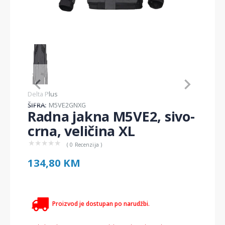
Item
1
of
1
Item
Delta Plus
1
ŠIFRA:
M5VE2GNXG
of
Radna jakna M5VE2, sivo-
1
crna, veličina XL
★
★
★
★
★
( 0 Recenzija )
134,80 KM
Proizvod je dostupan po narudžbi.