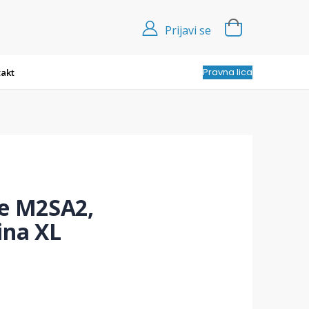
Prijavi se
Pravna lica
akt
če M2SA2,
ina XL