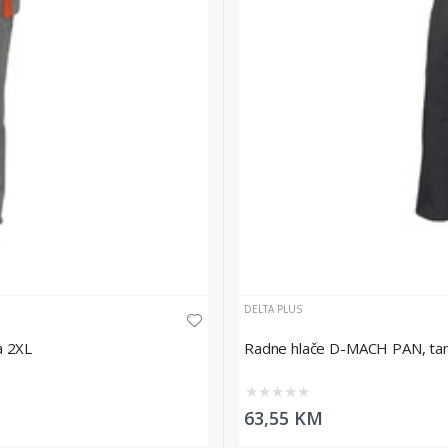
DELTA PLUS
a 2XL
Radne hlače D-MACH PAN, tamn
★
★
★
★
★
63,55 KM