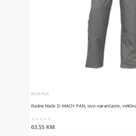
DELTA PLUS
Radne hlače D-MACH PAN, sivo-narančaste, veličin
★
★
★
★
★
63,55 KM