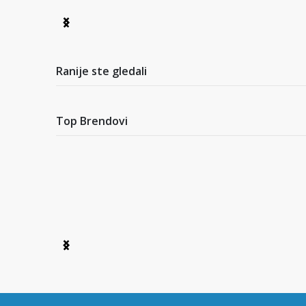
Item
1
of
7
Ranije ste gledali
Top Brendovi
Item
1
of
6