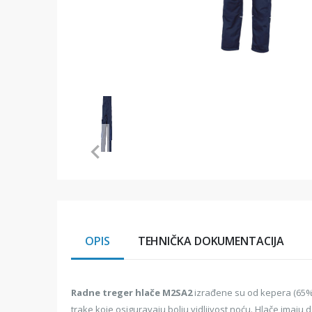
Item
1
of
1
Item
1
of
1
OPIS
TEHNIČKA DOKUMENTACIJA
Radne treger hlače M2SA2
izrađene su od kepera (65% p
trake koje osiguravaju bolju vidljivost noću. Hlače imaj