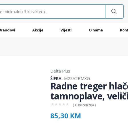
Brendovi
Akcije
Vijesti
O nama
Kont
Delta Plus
ŠIFRA:
M2SA2BMXG
Radne treger hla
tamnoplave, velič
★
★
★
★
★
( 0 Recenzija )
85,30 KM