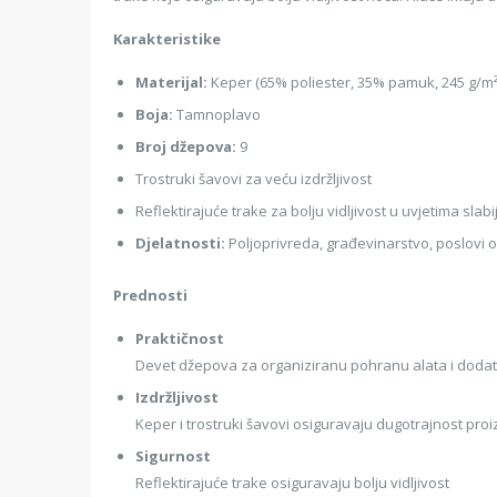
Karakteristike
Materijal:
Keper (65% poliester, 35% pamuk, 245 g/m
Boja:
Tamnoplavo
Broj džepova:
9
Trostruki šavovi za veću izdržljivost
Reflektirajuće trake za bolju vidljivost u uvjetima slab
Djelatnosti:
Poljoprivreda, građevinarstvo, poslovi o
Prednosti
Praktičnost
Devet džepova za organiziranu pohranu alata i doda
Izdržljivost
Keper i trostruki šavovi osiguravaju dugotrajnost pr
Sigurnost
Reflektirajuće trake osiguravaju bolju vidljivost