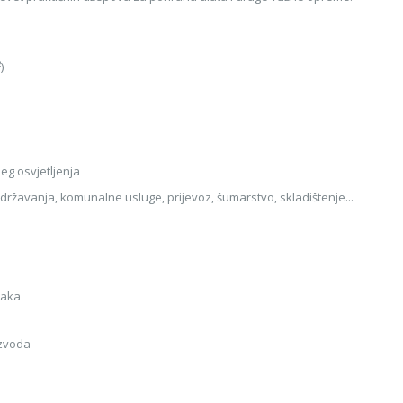
²)
ijeg osvjetljenja
državanja, komunalne usluge, prijevoz, šumarstvo, skladištenje...
taka
oizvoda