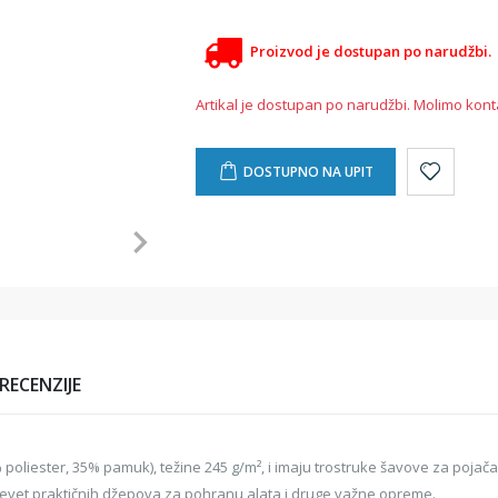
Proizvod je dostupan po narudžbi.
Artikal je dostupan po narudžbi. Molimo kont
DOSTUPNO NA UPIT
RECENZIJE
oliester, 35% pamuk), težine 245 g/m², i imaju trostruke šavove za pojačan
u devet praktičnih džepova za pohranu alata i druge važne opreme.