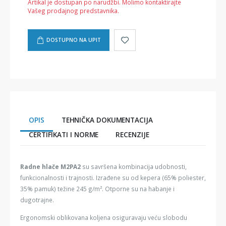
Artikal je dostupan po narudžbi. Molimo kontaktirajte
Vašeg prodajnog predstavnika.
DOSTUPNO NA UPIT
OPIS
TEHNIČKA DOKUMENTACIJA
CERTIFIKATI I NORME
RECENZIJE
Radne hlače M2PA2
su savršena kombinacija udobnosti,
funkcionalnosti i trajnosti. Izrađene su od kepera (65% poliester,
35% pamuk) težine 245 g/m². Otporne su na habanje i
dugotrajne.
Ergonomski oblikovana koljena osiguravaju veću slobodu