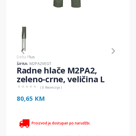
Item
1
of
1
Item
Delta Plus
1
ŠIFRA:
M2PA2VEGT
of
Radne hlače M2PA2,
1
zeleno-crne, veličina L
★
★
★
★
★
( 0 Recenzija )
80,65 KM
Proizvod je dostupan po narudžbi.