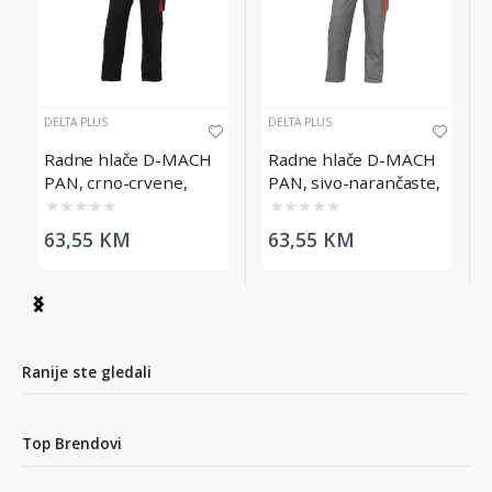
DELTA PLUS
DELTA PLUS
Radne hlače D-MACH
Radne hlače D-MACH
PAN, crno-crvene,
PAN, sivo-narančaste,
veličina L
veličina L
★
★
★
★
★
★
★
★
★
★
63,55 KM
63,55 KM
Item
1
of
3
Ranije ste gledali
Top Brendovi