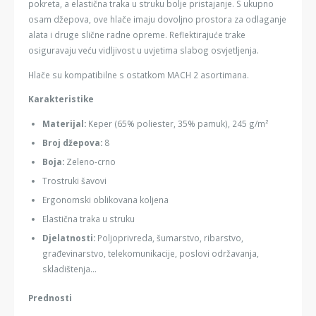
pokreta, a elastična traka u struku bolje pristajanje. S ukupno
osam džepova, ove hlače imaju dovoljno prostora za odlaganje
alata i druge slične radne opreme. Reflektirajuće trake
osiguravaju veću vidljivost u uvjetima slabog osvjetljenja.
Hlače su kompatibilne s ostatkom MACH 2 asortimana.
Karakteristike
Materijal:
Keper (65% poliester, 35% pamuk), 245 g/m²
Broj džepova:
8
Boja:
Zeleno-crno
Trostruki šavovi
Ergonomski oblikovana koljena
Elastična traka u struku
Djelatnosti:
Poljoprivreda, šumarstvo, ribarstvo,
građevinarstvo, telekomunikacije, poslovi održavanja,
skladištenja...
Prednosti