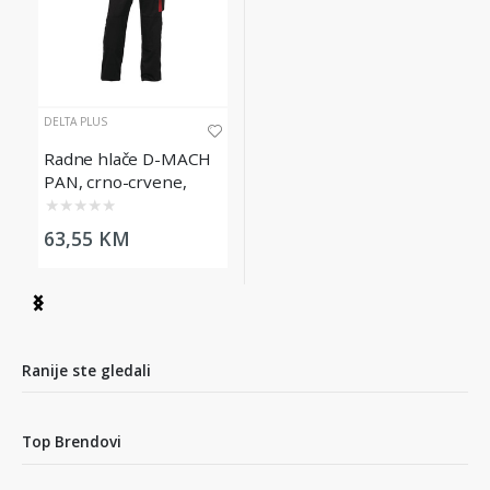
DELTA PLUS
Radne hlače D-MACH
PAN, crno-crvene,
veličina M
★
★
★
★
★
63,55 KM
Item
1
of
1
Ranije ste gledali
Top Brendovi