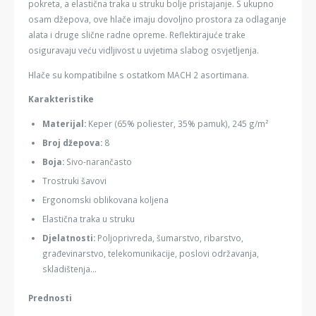
pokreta, a elastična traka u struku bolje pristajanje. S ukupno
osam džepova, ove hlače imaju dovoljno prostora za odlaganje
alata i druge slične radne opreme. Reflektirajuće trake
osiguravaju veću vidljivost u uvjetima slabog osvjetljenja.
Hlače su kompatibilne s ostatkom MACH 2 asortimana.
Karakteristike
Materijal:
Keper (65% poliester, 35% pamuk), 245 g/m²
Broj džepova:
8
Boja:
Sivo-narančasto
Trostruki šavovi
Ergonomski oblikovana koljena
Elastična traka u struku
Djelatnosti:
Poljoprivreda, šumarstvo, ribarstvo,
građevinarstvo, telekomunikacije, poslovi održavanja,
skladištenja...
Prednosti