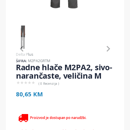
Item
1
of
1
Item
Delta Plus
1
ŠIFRA:
M2PA2GRTM
of
Radne hlače M2PA2, sivo-
1
narančaste, veličina M
★
★
★
★
★
( 0 Recenzija )
80,65 KM
Proizvod je dostupan po narudžbi.