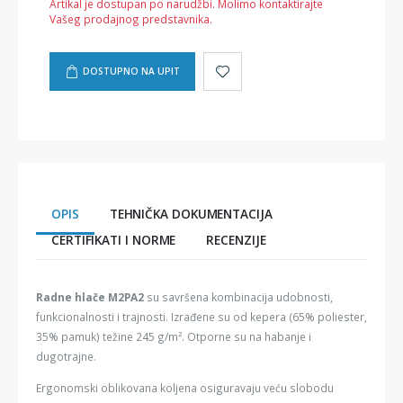
Artikal je dostupan po narudžbi. Molimo kontaktirajte
Vašeg prodajnog predstavnika.
DOSTUPNO NA UPIT
OPIS
TEHNIČKA DOKUMENTACIJA
CERTIFIKATI I NORME
RECENZIJE
Radne hlače M2PA2
su savršena kombinacija udobnosti,
funkcionalnosti i trajnosti. Izrađene su od kepera (65% poliester,
35% pamuk) težine 245 g/m². Otporne su na habanje i
dugotrajne.
Ergonomski oblikovana koljena osiguravaju veću slobodu