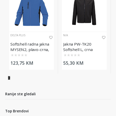
DELTA PLUS
N/A
Softshell radna jakna
Jakna PW-TK20
MYSEN2, plavo-crna,
Softshell L, crna
veličina L
★
★
★
★
★
★
★
★
★
★
123,75 KM
55,30 KM
Item
1
of
2
Ranije ste gledali
Top Brendovi