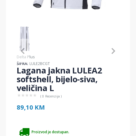
Item
1
of
1
Item
Delta Plus
1
ŠIFRA:
LULE2BCGT
of
Lagana jakna LULEA2
1
softshell, bijelo-siva,
veličina L
★
★
★
★
★
( 0 Recenzija )
89,10 KM
Proizvod je dostupan.