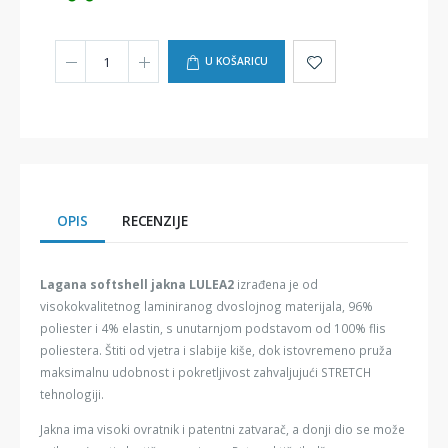
U KOŠARICU
OPIS
RECENZIJE
Lagana softshell jakna LULEA2
izrađena je od
visokokvalitetnog laminiranog dvoslojnog materijala, 96%
poliester i 4% elastin, s unutarnjom podstavom od 100% flis
poliestera. Štiti od vjetra i slabije kiše, dok istovremeno pruža
maksimalnu udobnost i pokretljivost zahvaljujući STRETCH
tehnologiji.
Jakna ima visoki ovratnik i patentni zatvarač, a donji dio se može