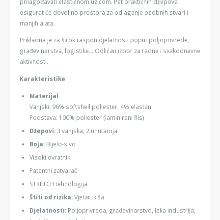
prilagođavati elastičnom uzicom. Pet praktičnih džepova
osigurat će dovoljno prostora za odlaganje osobnih stvari i
manjih alata.
Prikladna je za širok raspon djelatnosti poput poljoprivrede,
građevinarstva, logistike... Odličan izbor za radne i svakodnevne
aktivnosti.
Karakteristike
Materijal
Vanjski: 96% softshell poliester, 4% elastan
Podstava: 100% poliester (laminirani flis)
Džepovi:
3 vanjska, 2 unutarnja
Boja:
Bijelo-sivo
Visoki ovratnik
Patentni zatvarač
STRETCH tehnologija
Štiti od rizika:
Vjetar, kiša
Djelatnosti:
Poljoprivreda, građevinarstvo, laka industrija,