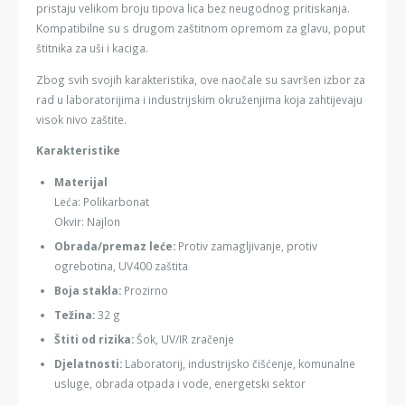
pristaju velikom broju tipova lica bez neugodnog pritiskanja.
Kompatibilne su s drugom zaštitnom opremom za glavu, poput
štitnika za uši i kaciga.
Zbog svih svojih karakteristika, ove naočale su savršen izbor za
rad u laboratorijima i industrijskim okruženjima koja zahtijevaju
visok nivo zaštite.
Karakteristike
Materijal
Leća: Polikarbonat
Okvir: Najlon
Obrada/premaz leće:
Protiv zamagljivanje, protiv
ogrebotina, UV400 zaštita
Boja stakla:
Prozirno
Težina:
32 g
Štiti od rizika:
Šok, UV/IR zračenje
Djelatnosti:
Laboratorij, industrijsko čišćenje, komunalne
usluge, obrada otpada i vode, energetski sektor