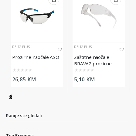
DELTA PLUS
DELTA PLUS
Prozirne naočale ASO
Zaštitne naočale
BRAVA2 prozirne
★
★
★
★
★
★
★
★
★
★
26,85 KM
5,10 KM
Item
1
of
4
Ranije ste gledali
Top Brendovi