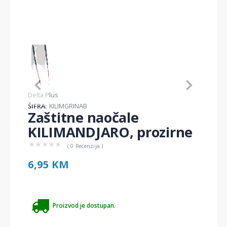
Item
1
of
1
Item
Delta Plus
1
ŠIFRA:
KILIMGRINAB
of
Zaštitne naočale
1
KILIMANDJARO, prozirne
★
★
★
★
★
( 0 Recenzija )
6,95 KM
Proizvod je dostupan.