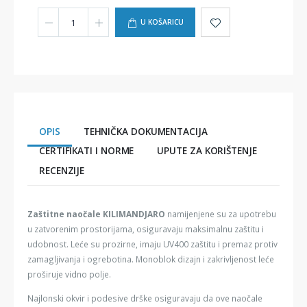
U KOŠARICU
OPIS
TEHNIČKA DOKUMENTACIJA
CERTIFIKATI I NORME
UPUTE ZA KORIŠTENJE
RECENZIJE
Zaštitne naočale KILIMANDJARO
namijenjene su za upotrebu
u zatvorenim prostorijama, osiguravaju maksimalnu zaštitu i
udobnost. Leće su prozirne, imaju UV400 zaštitu i premaz protiv
zamagljivanja i ogrebotina. Monoblok dizajn i zakrivljenost leće
proširuje vidno polje.
Najlonski okvir i podesive drške osiguravaju da ove naočale