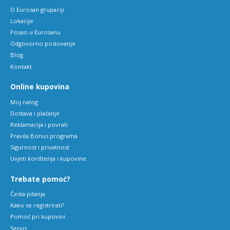
O Eurosan grupaciji
Lokacije
Posao u Eurosanu
Odgovorno poslovanje
Blog
Kontakt
Online kupovina
Moj nalog
Dostava i plaćanje
Reklamacija i povrati
Pravila Bonus programa
Sigurnost i privatnost
Uvjeti korištenja i kupovine
Trebate pomoć?
Česta pitanja
Kako se registrirati?
Pomoć pri kupovini
Servis