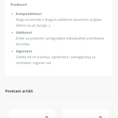
Prednosti
Kompatibilnost
Mogu se koristiti s drugom zaštitnom opremom za glavu
(štitnici za uši, kacige...)
Udobnost
Drške su podesive i prilagodljive individualnim potrebama
korisnika
Sigurnost
Zaštita od UV zračenja, ogrebotina i zamagljivanja za
nesmetan i siguran rad
Povezani artikli