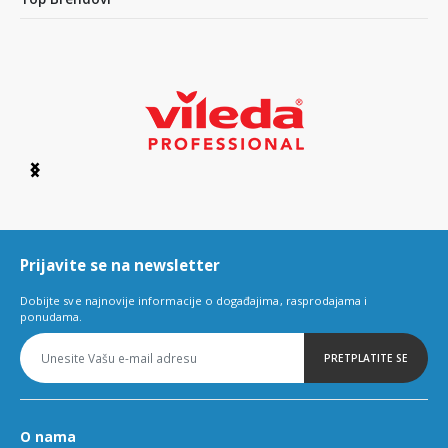
Item
1
of
6
Prijavite se na newsletter
Dobijte sve najnovije informacije o događajima, rasprodajama i
ponudama.
PRETPLATITE SE
O nama