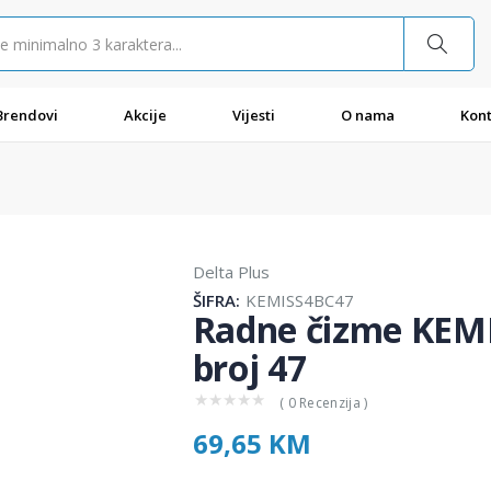
Brendovi
Akcije
Vijesti
O nama
Kont
Delta Plus
ŠIFRA:
KEMISS4BC47
Radne čizme KEMIS
broj 47
★
★
★
★
★
( 0 Recenzija )
69,65 KM