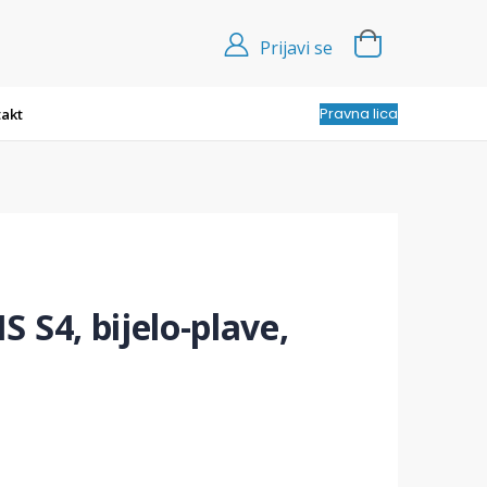
Prijavi se
Pravna lica
akt
 S4, bijelo-plave,