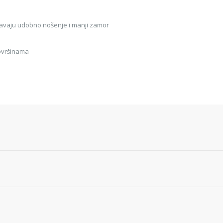
uravaju udobno nošenje i manji zamor
 površinama