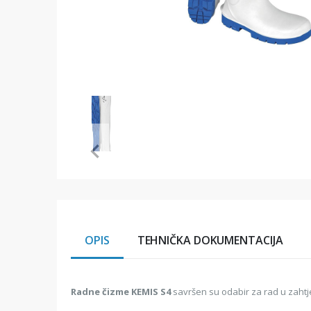
Item
1
of
1
Item
1
of
1
OPIS
TEHNIČKA DOKUMENTACIJA
Radne čizme KEMIS S4
savršen su odabir za rad u zahtj