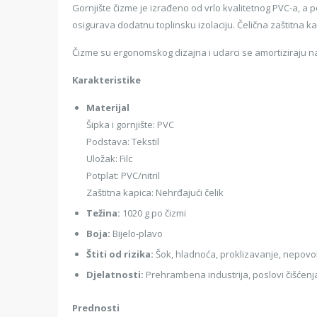
Gornjište čizme je izrađeno od vrlo kvalitetnog PVC-a, a pot
osigurava dodatnu toplinsku izolaciju. Čelična zaštitna kap
Čizme su ergonomskog dizajna i udarci se amortiziraju n
Karakteristike
Materijal
Šipka i gornjište: PVC
Podstava: Tekstil
Uložak: Filc
Potplat: PVC/nitril
Zaštitna kapica: Nehrđajući čelik
Težina:
1020 g po čizmi
Boja:
Bijelo-plavo
Štiti od rizika:
Šok, hladnoća, proklizavanje, nepovoljn
Djelatnosti:
Prehrambena industrija, poslovi čišćenja 
Prednosti