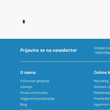
Item
1
of
6
Dobijte sv
Prijavite se na newsletter
rasprodaj
O nama
Online 
O Eurosan grupaciji
Moj nalog
Lokacije
Dostava i 
Posao u Eurosanu
Reklamacija
Odgovorno poslovanje
Pravila B
Blog
Sigurnost i