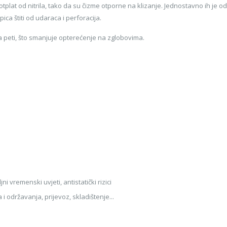
plat od nitrila, tako da su čizme otporne na klizanje. Jednostavno ih je održav
ica štiti od udaraca i perforacija.
a peti, što smanjuje opterećenje na zglobovima.
i vremenski uvjeti, antistatički rizici
i održavanja, prijevoz, skladištenje...