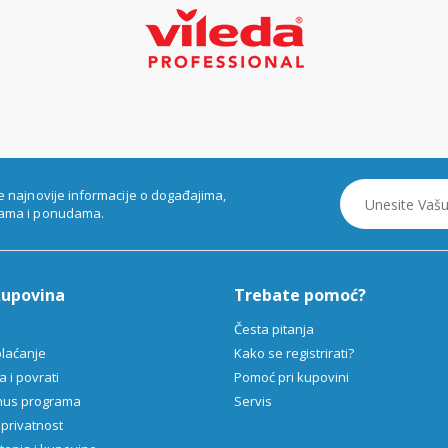
e najnovije informacije o događajima,
ama i ponudama.
kupovina
Trebate pomoć?
Česta pitanja
plaćanje
Kako se registrirati?
 i povrati
Pomoć pri kupovini
onus programa
Servis
 privatnost