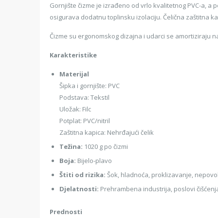
Gornjište čizme je izrađeno od vrlo kvalitetnog PVC-a, a pot
osigurava dodatnu toplinsku izolaciju. Čelična zaštitna kap
Čizme su ergonomskog dizajna i udarci se amortiziraju n
Karakteristike
Materijal
Šipka i gornjište: PVC
Podstava: Tekstil
Uložak: Filc
Potplat: PVC/nitril
Zaštitna kapica: Nehrđajući čelik
Težina:
1020 g po čizmi
Boja:
Bijelo-plavo
Štiti od rizika:
Šok, hladnoća, proklizavanje, nepovoljn
Djelatnosti:
Prehrambena industrija, poslovi čišćenja 
Prednosti