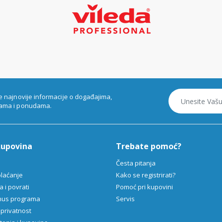
e najnovije informacije o događajima,
ama i ponudama.
kupovina
Trebate pomoć?
Česta pitanja
plaćanje
Kako se registrirati?
 i povrati
Pomoć pri kupovini
onus programa
Servis
 privatnost