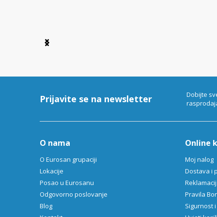
Item
1
of
6
Dobijte sv
Prijavite se na newsletter
rasprodaj
O nama
Online 
O Eurosan grupaciji
Moj nalog
Lokacije
Dostava i 
Posao u Eurosanu
Reklamacija
Odgovorno poslovanje
Pravila B
Blog
Sigurnost i