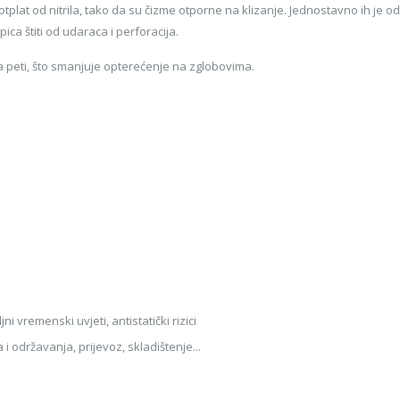
plat od nitrila, tako da su čizme otporne na klizanje. Jednostavno ih je održav
ica štiti od udaraca i perforacija.
a peti, što smanjuje opterećenje na zglobovima.
i vremenski uvjeti, antistatički rizici
i održavanja, prijevoz, skladištenje...