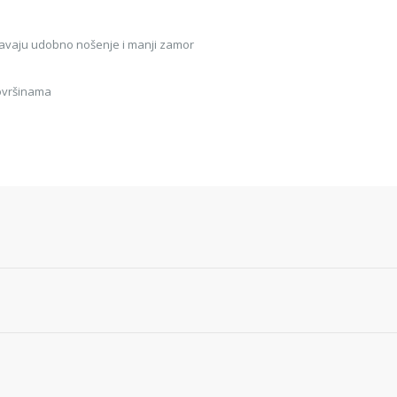
uravaju udobno nošenje i manji zamor
 površinama