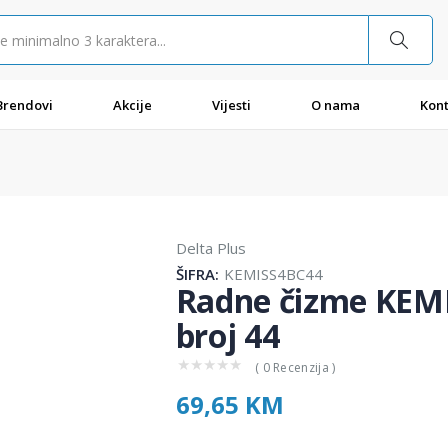
Brendovi
Akcije
Vijesti
O nama
Kont
Delta Plus
ŠIFRA:
KEMISS4BC44
Radne čizme KEMIS
broj 44
★
★
★
★
★
( 0 Recenzija )
69,65 KM