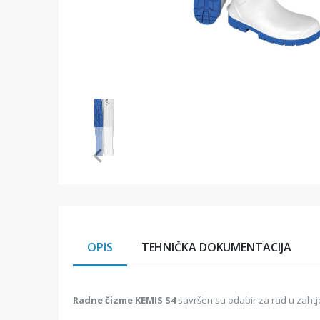
Item
1
of
1
Item
1
of
1
OPIS
TEHNIČKA DOKUMENTACIJA
Radne čizme KEMIS S4
savršen su odabir za rad u zahtj