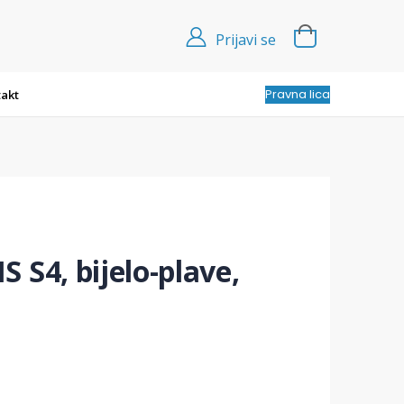
Prijavi se
Pravna lica
akt
 S4, bijelo-plave,