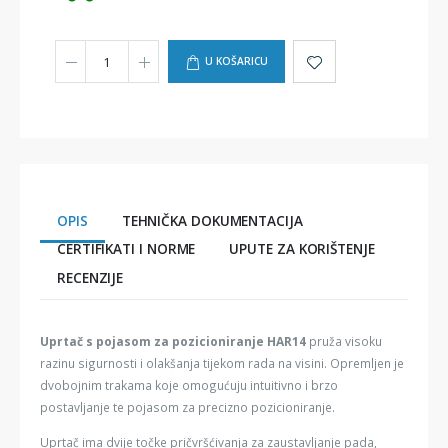
U KOŠARICU
OPIS
TEHNIČKA DOKUMENTACIJA
CERTIFIKATI I NORME
UPUTE ZA KORIŠTENJE
RECENZIJE
Uprtač s pojasom za pozicioniranje HAR14
pruža visoku
razinu sigurnosti i olakšanja tijekom rada na visini. Opremljen je
dvobojnim trakama koje omogućuju intuitivno i brzo
postavljanje te pojasom za precizno pozicioniranje.
Uprtač ima dvije točke pričvršćivanja za zaustavljanje pada,