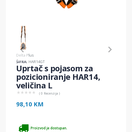
Item
1
of
1
Item
Delta Plus
1
ŠIFRA:
HAR14GT
of
Uprtač s pojasom za
1
pozicioniranje HAR14,
veličina L
★
★
★
★
★
( 0 Recenzija )
98,10 KM
Proizvod je dostupan.