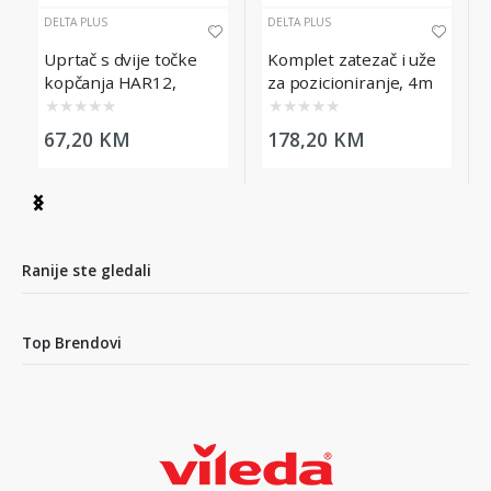
DELTA PLUS
DELTA PLUS
Uprtač s dvije točke
Komplet zatezač i uže
kopčanja HAR12,
za pozicioniranje, 4m
veličina L
★
★
★
★
★
★
★
★
★
★
67,20 KM
178,20 KM
Item
1
of
3
Ranije ste gledali
Top Brendovi