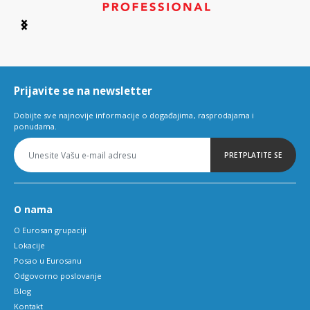
Item
1
of
6
Prijavite se na newsletter
Dobijte sve najnovije informacije o događajima, rasprodajama i
ponudama.
PRETPLATITE SE
O nama
O Eurosan grupaciji
Lokacije
Posao u Eurosanu
Odgovorno poslovanje
Blog
Kontakt