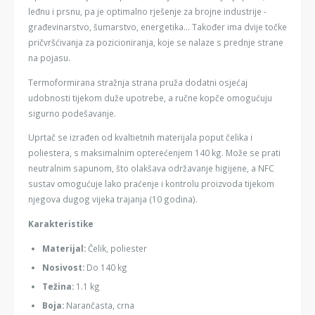
leđnu i prsnu, pa je optimalno rješenje za brojne industrije -
građevinarstvo, šumarstvo, energetika... Također ima dvije točke
pričvršćivanja za pozicioniranja, koje se nalaze s prednje strane
na pojasu.
Termoformirana stražnja strana pruža dodatni osjećaj
udobnosti tijekom duže upotrebe, a ručne kopče omogućuju
sigurno podešavanje.
Uprtač se izrađen od kvaltietnih materijala poput čelika i
poliestera, s maksimalnim opterećenjem 140 kg. Može se prati
neutralnim sapunom, što olakšava održavanje higijene, a NFC
sustav omogućuje lako praćenje i kontrolu proizvoda tijekom
njegova dugog vijeka trajanja (10 godina).
Karakteristike
Materijal:
Čelik, poliester
Nosivost:
Do 140 kg
Težina:
1.1 kg
Boja:
Narančasta, crna