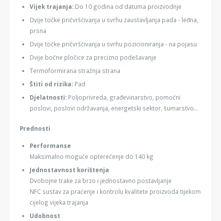
Vijek trajanja:
Do 10 godina od datuma proizvodnje
Dvije točke pričvršćivanja u svrhu zaustavljanja pada - leđna,
prsna
Dvije točke pričvršćivanja u svrhu pozicioniranja - na pojasu
Dvije bočne pločice za precizno podešavanje
Termoformirana stražnja strana
Štiti od rizika:
Pad
Djelatnosti:
Poljoprivreda, građevinarstvo, pomoćni
poslovi, poslovi održavanja, energetski sektor, šumarstvo...
Prednosti
Performanse
Maksimalno moguće opterećenje do 140 kg
Jednostavnost korištenja
Dvobojne trake za brzo i jednostavno postavljanje
NFC sustav za praćenje i kontrolu kvalitete proizvoda tijekom
cijelog vijeka trajanja
Udobnost