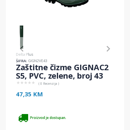
Item
1
of
1
Item
Delta Plus
1
ŠIFRA:
GIGN2VE43
of
Zaštitne čizme GIGNAC2
1
S5, PVC, zelene, broj 43
★
★
★
★
★
( 0 Recenzija )
47,35 KM
Proizvod je dostupan.