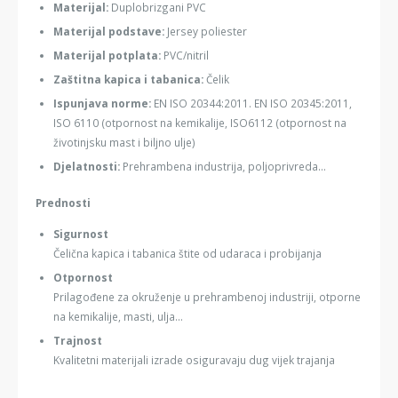
Materijal:
Duplobrizgani PVC
Materijal podstave:
Jersey poliester
Materijal potplata:
PVC/nitril
Zaštitna kapica i tabanica:
Čelik
Ispunjava norme:
EN ISO 20344:2011. EN ISO 20345:2011,
ISO 6110 (otpornost na kemikalije, ISO6112 (otpornost na
životinjsku mast i biljno ulje)
Djelatnosti:
Prehrambena industrija, poljoprivreda...
Prednosti
Sigurnost
Čelična kapica i tabanica štite od udaraca i probijanja
Otpornost
Prilagođene za okruženje u prehrambenoj industriji, otporne
na kemikalije, masti, ulja...
Trajnost
Kvalitetni materijali izrade osiguravaju dug vijek trajanja