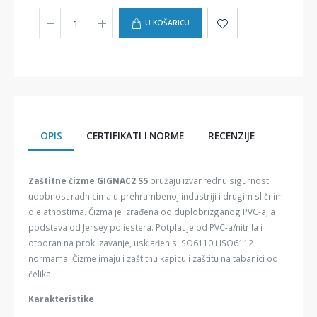
U KOŠARICU
OPIS
CERTIFIKATI I NORME
RECENZIJE
Zaštitne čizme GIGNAC2 S5
pružaju izvanrednu sigurnost i
udobnost radnicima u prehrambenoj industriji i drugim sličnim
djelatnostima. Čizma je izrađena od duplobrizganog PVC-a, a
podstava od Jersey poliestera. Potplat je od PVC-a/nitrila i
otporan na proklizavanje, usklađen s ISO6110 i ISO6112
normama. Čizme imaju i zaštitnu kapicu i zaštitu na tabanici od
čelika.
Karakteristike