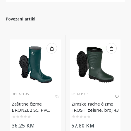
Povezani artikli
DELTA PLUS
DELTA PLUS
Zaštitne čizme
Zimske radne čizme
BRONZE2 S5, PVC,
FROST, zelene, broj 43
zelene, broj 43
★
★
★
★
★
★
★
★
★
★
36,25 KM
57,80 KM