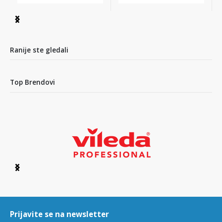
Item
1
of
4
Ranije ste gledali
Top Brendovi
Item
1
of
6
Prijavite se na newsletter