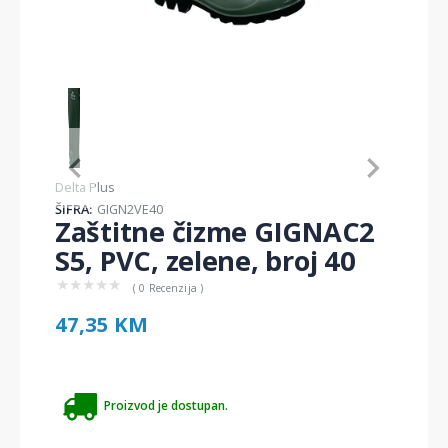
Item
1
of
1
Item
Delta Plus
1
ŠIFRA:
GIGN2VE40
of
Zaštitne čizme GIGNAC2
1
S5, PVC, zelene, broj 40
★
★
★
★
★
( 0 Recenzija )
47,35 KM
Proizvod je dostupan.