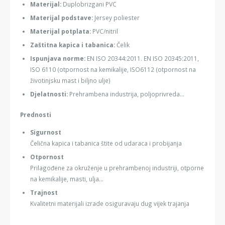
Materijal:
Duplobrizgani PVC
Materijal podstave:
Jersey poliester
Materijal potplata:
PVC/nitril
Zaštitna kapica i tabanica:
Čelik
Ispunjava norme:
EN ISO 20344:2011. EN ISO 20345:2011,
ISO 6110 (otpornost na kemikalije, ISO6112 (otpornost na
životinjsku mast i biljno ulje)
Djelatnosti:
Prehrambena industrija, poljoprivreda...
Prednosti
Sigurnost
Čelična kapica i tabanica štite od udaraca i probijanja
Otpornost
Prilagođene za okruženje u prehrambenoj industriji, otporne
na kemikalije, masti, ulja...
Trajnost
Kvalitetni materijali izrade osiguravaju dug vijek trajanja