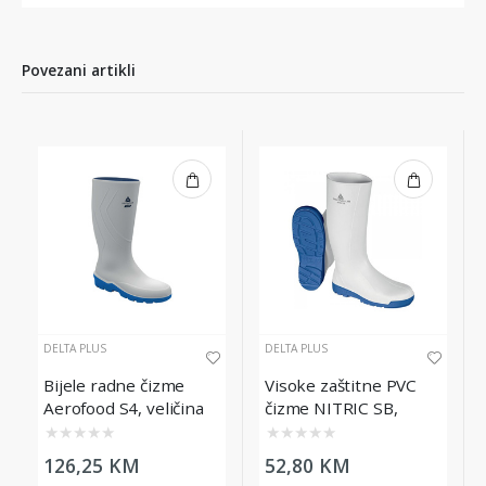
Povezani artikli
DELTA PLUS
DELTA PLUS
Bijele radne čizme
Visoke zaštitne PVC
Aerofood S4, veličina
čizme NITRIC SB,
40
bijele, broj 40
★
★
★
★
★
★
★
★
★
★
126,25 KM
52,80 KM