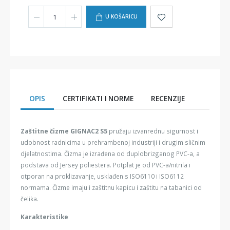
U KOŠARICU
OPIS
CERTIFIKATI I NORME
RECENZIJE
Zaštitne čizme GIGNAC2 S5
pružaju izvanrednu sigurnost i
udobnost radnicima u prehrambenoj industriji i drugim sličnim
djelatnostima. Čizma je izrađena od duplobrizganog PVC-a, a
podstava od Jersey poliestera. Potplat je od PVC-a/nitrila i
otporan na proklizavanje, usklađen s ISO6110 i ISO6112
normama. Čizme imaju i zaštitnu kapicu i zaštitu na tabanici od
čelika.
Karakteristike