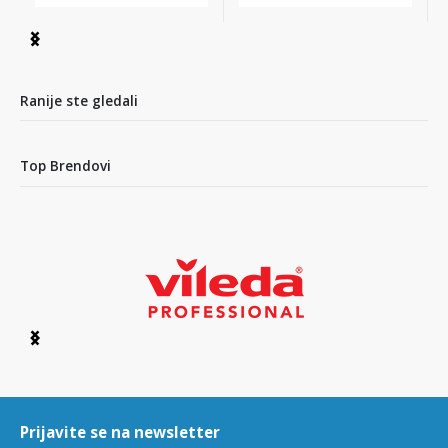
Item
1
of
2
Ranije ste gledali
Top Brendovi
Item
1
of
6
Prijavite se na newsletter