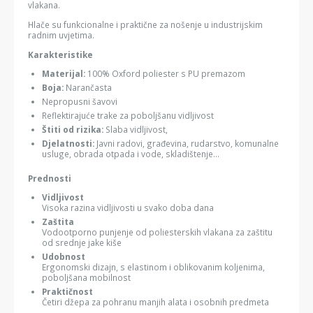
vlakana.
Hlače su funkcionalne i praktične za nošenje u industrijskim
radnim uvjetima.
Karakteristike
Materijal:
100% Oxford poliester s PU premazom
Boja:
Narančasta
Nepropusni šavovi
Reflektirajuće trake za poboljšanu vidljivost
Štiti od rizika:
Slaba vidljivost,
Djelatnosti:
Javni radovi, građevina, rudarstvo, komunalne
usluge, obrada otpada i vode, skladištenje...
Prednosti
Vidljivost
Visoka razina vidljivosti u svako doba dana
Zaštita
Vodootporno punjenje od poliesterskih vlakana za zaštitu
od srednje jake kiše
Udobnost
Ergonomski dizajn, s elastinom i oblikovanim koljenima,
poboljšana mobilnost
Praktičnost
Četiri džepa za pohranu manjih alata i osobnih predmeta