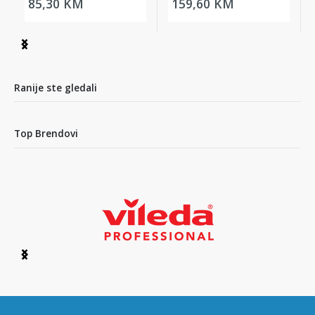
85,30 KM
159,60 KM
Item
1
of
2
Ranije ste gledali
Top Brendovi
Item
1
of
6