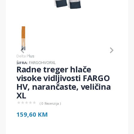
Item
1
of
1
Item
Delta Plus
1
ŠIFRA:
FARGOHVORXL
of
Radne treger hlače
1
visoke vidljivosti FARGO
HV, narančaste, veličina
XL
★
★
★
★
★
( 0 Recenzija )
159,60 KM