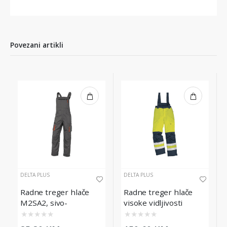
Povezani artikli
DELTA PLUS
DELTA PLUS
Radne treger hlače
Radne treger hlače
M2SA2, sivo-
visoke vidljivosti
narančaste, veličina
FARGO HV, žute,
★
★
★
★
★
★
★
★
★
★
2XL
veličina 2XL