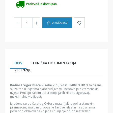
Proizvod je dostupan.
U KOŠARICU
OPIS
TEHNIČKA DOKUMENTACIJA
RECENZIJE
Radne treger hlače visoke vidljivosti FARGO HV
dizajnirane
su za rad u uvjetima slabe vidljivosti i nepovoljnih vremenskih
uvjeta. Pružaju zaštitu od srednje jakih kiša i osiguravaju
maksimalnu vidljivost.
Izrađene su od čvrstog Oxford materijala s poliuretanskim
premazom, imaju nepropusne šavove, elastin na stranama,
posebno oblikovana koljena i punjenje od poliesterskih