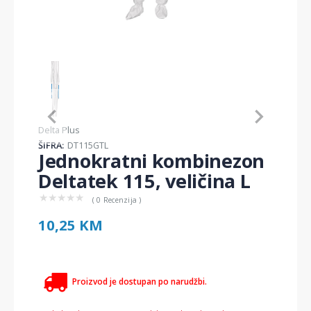
Item
1
of
1
Item
Delta Plus
1
ŠIFRA:
DT115GTL
of
Jednokratni kombinezon
1
Deltatek 115, veličina L
★
★
★
★
★
( 0 Recenzija )
10,25 KM
Proizvod je dostupan po narudžbi.