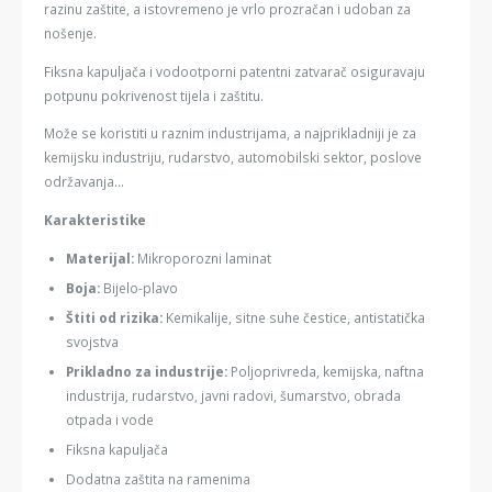
razinu zaštite, a istovremeno je vrlo prozračan i udoban za
nošenje.
Fiksna kapuljača i vodootporni patentni zatvarač osiguravaju
potpunu pokrivenost tijela i zaštitu.
Može se koristiti u raznim industrijama, a najprikladniji je za
kemijsku industriju, rudarstvo, automobilski sektor, poslove
održavanja...
Karakteristike
Materijal:
Mikroporozni laminat
Boja:
Bijelo-plavo
Štiti od rizika:
Kemikalije, sitne suhe čestice, antistatička
svojstva
Prikladno za industrije:
Poljoprivreda, kemijska, naftna
industrija, rudarstvo, javni radovi, šumarstvo, obrada
otpada i vode
Fiksna kapuljača
Dodatna zaštita na ramenima