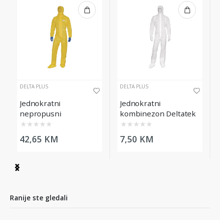
DELTA PLUS
DELTA PLUS
Jednokratni
Jednokratni
nepropusni
kombinezon Deltatek
kombinezon
215, veličina L
★
★
★
★
★
★
★
★
★
★
Deltachem žuti,
42,65 KM
7,50 KM
veličina L
Item
1
of
4
Ranije ste gledali