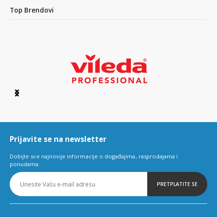
Top Brendovi
Item
1
of
6
Prijavite se na newsletter
Dobijte sve najnovije informacije o događajima, rasprodajama i
ponudama.
PRETPLATITE SE