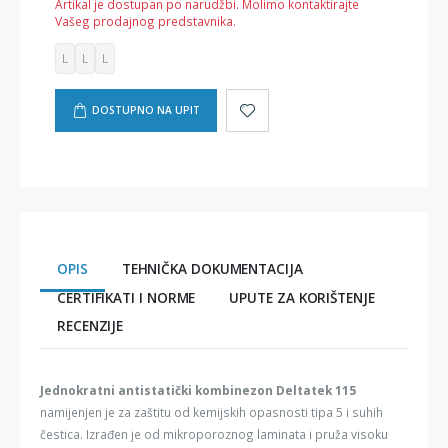
Artikal je dostupan po narudžbi. Molimo kontaktirajte
Vašeg prodajnog predstavnika.
L
L
L
DOSTUPNO NA UPIT
OPIS
TEHNIČKA DOKUMENTACIJA
CERTIFIKATI I NORME
UPUTE ZA KORIŠTENJE
RECENZIJE
Jednokratni antistatički kombinezon Deltatek 115
namijenjen je za zaštitu od kemijskih opasnosti tipa 5 i suhih
čestica. Izrađen je od mikroporoznog laminata i pruža visoku