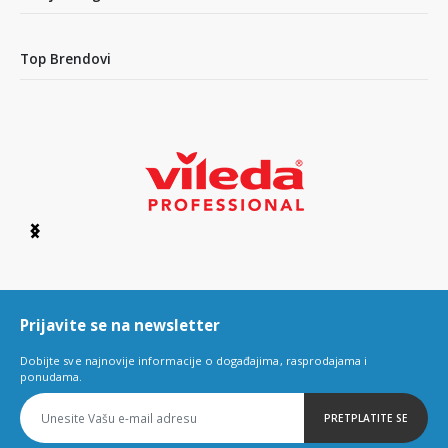
Top Brendovi
Item
1
of
6
Prijavite se na newsletter
Dobijte sve najnovije informacije o događajima, rasprodajama i
ponudama.
PRETPLATITE SE