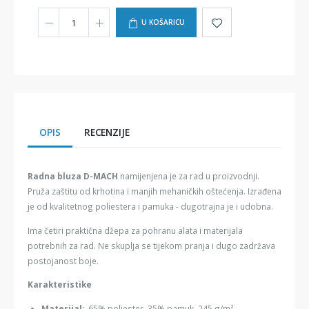
U KOŠARICU
OPIS
RECENZIJE
Radna bluza D-MACH
namijenjena je za rad u proizvodnji.
Pruža zaštitu od krhotina i manjih mehaničkih oštećenja. Izrađena
je od kvalitetnog poliestera i pamuka - dugotrajna je i udobna.
Ima četiri praktična džepa za pohranu alata i materijala
potrebnih za rad. Ne skuplja se tijekom pranja i dugo zadržava
postojanost boje.
Karakteristike
Materijal:
65% poliester, 35% pamuk, 245 g/m²