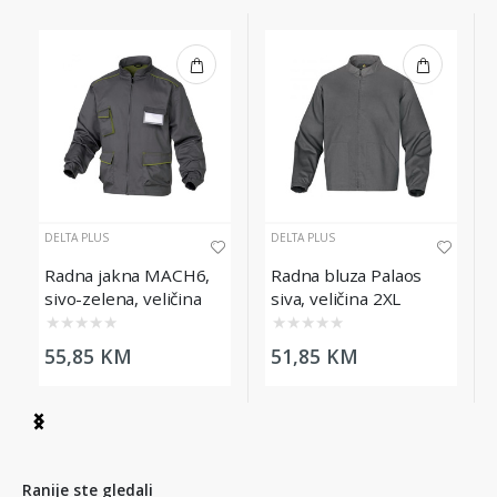
DELTA PLUS
DELTA PLUS
Radna jakna MACH6,
Radna bluza Palaos
sivo-zelena, veličina
siva, veličina 2XL
2XL
★
★
★
★
★
★
★
★
★
★
55,85 KM
51,85 KM
Item
1
of
3
Ranije ste gledali