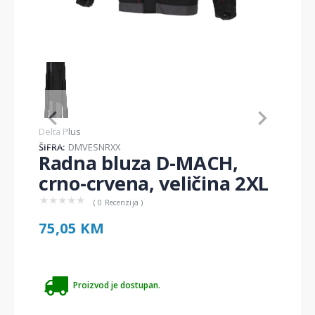
Item
1
of
1
Item
Delta Plus
1
ŠIFRA:
DMVESNRXX
of
Radna bluza D-MACH,
1
crno-crvena, veličina 2XL
★
★
★
★
★
( 0 Recenzija )
75,05 KM
Proizvod je dostupan.