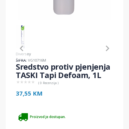
Item
1
of
1
Item
Diversey
1
ŠIFRA:
VG10716M
of
Sredstvo protiv pjenjenja
1
TASKI Tapi Defoam, 1L
★
★
★
★
★
( 0 Recenzija )
37,55 KM
Proizvod je dostupan.