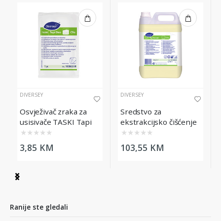
DIVERSEY
DIVERSEY
Osvježivač zraka za
Sredstvo za
usisivače TASKI Tapi
ekstrakcijsko čišćenje
Deo
tepiha TASKI Tapi
★
★
★
★
★
★
★
★
★
★
Extract, 5L
3,85 KM
103,55 KM
Item
1
of
4
Ranije ste gledali