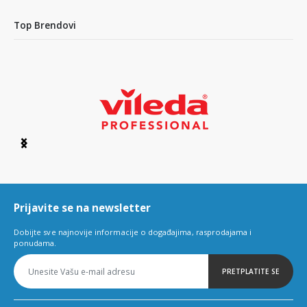
Top Brendovi
Item
1
of
6
Prijavite se na newsletter
Dobijte sve najnovije informacije o događajima, rasprodajama i
ponudama.
PRETPLATITE SE