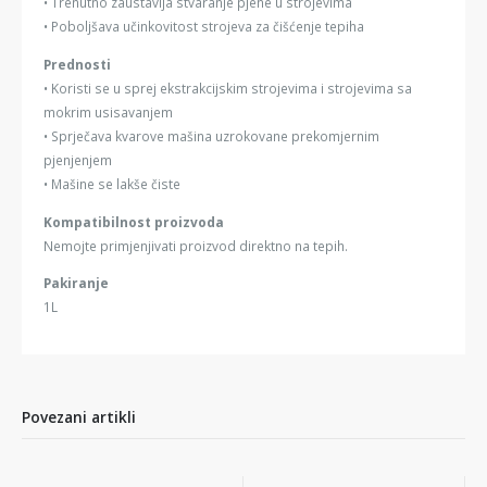
• Trenutno zaustavlja stvaranje pjene u strojevima
• Poboljšava učinkovitost strojeva za čišćenje tepiha
Prednosti
• Koristi se u sprej ekstrakcijskim strojevima i strojevima sa
mokrim usisavanjem
• Sprječava kvarove mašina uzrokovane prekomjernim
pjenjenjem
• Mašine se lakše čiste
Kompatibilnost proizvoda
Nemojte primjenjivati proizvod direktno na tepih.
Pakiranje
1L
Povezani artikli