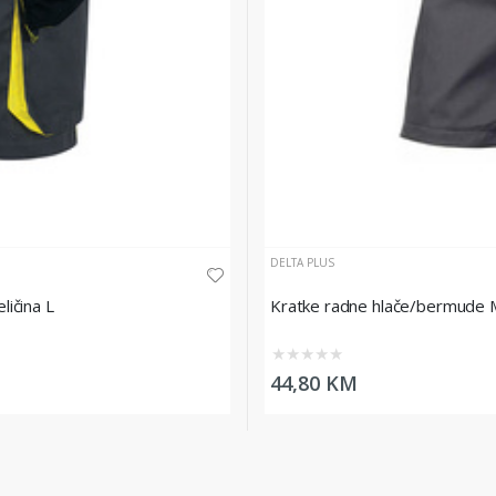
DELTA PLUS
ičina L
Kratke radne hlače/bermude M
★
★
★
★
★
44,80 KM