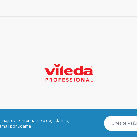
e najnovije informacije o događajima,
ama i ponudama.