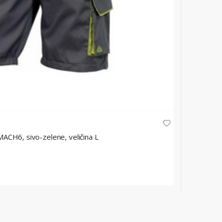
DELTA PLUS
ACH6, sivo-zelene, veličina L
Kratke r
★
★
★
★
44,80 