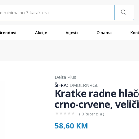
Brendovi
Akcije
Vijesti
O nama
Kont
Delta Plus
ŠIFRA:
DMBERNRGL
Kratke radne hl
crno-crvene, velič
★
★
★
★
★
( 0 Recenzija )
58,60 KM