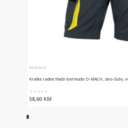
DELTA PLUS
Kratke radne hlače-bermude D-MACH, sivo-žute, vel
★
★
★
★
★
58,60 KM
Item
1