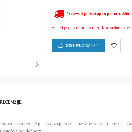
Proizvod je dostupan po narudžbi.
Artikal je dostupan po narudžbi. Molimo kont
DOSTUPNO NA UPIT
RECENZIJE
 udobne, izrađene od poliestera i pamuka, savršene za rad u ljetnim mjese
ez osjećaja neudobnosti.