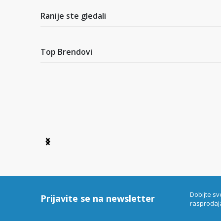
of
4
Ranije ste gledali
Top Brendovi
Item
1
of
6
Dobijte sv
Prijavite se na newsletter
rasprodaj