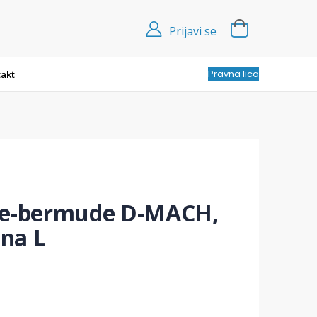
Prijavi se
Pravna lica
akt
ače-bermude D-MACH,
ina L