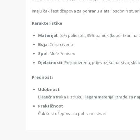
Imaju čak šest džepova za pohranu alata i osobnih stvari
Karakteristike
Materijal:
65% poliester, 35% pamuk (keper tkanina, 
Boja:
Crno-crveno
Spol:
Muški/unisex
Djelatnosti:
Poljoprivreda, prijevoz, šumarstvo, sklad
Prednosti
Udobnost
Elastična traka u struku i lagani materijal izrade za 
Praktičnost
Čak šest džepova za pohranu stvari