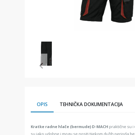
Item
1
of
1
Item
1
of
1
OPIS
TEHNIČKA DOKUMENTACIJA
Kratke radne hlače (bermude) D-MACH
praktične su i
su jako udobne i mogu se nositi tijekom dužih perioda b