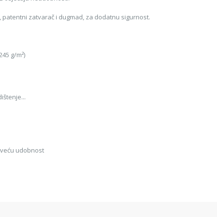
, patentni zatvarač i dugmad, za dodatnu sigurnost.
245 g/m²)
ištenje...
najveću udobnost