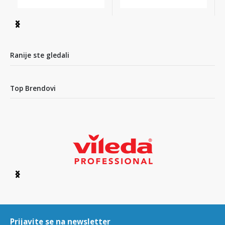
Item
1
of
3
Ranije ste gledali
Top Brendovi
Item
1
of
6
Prijavite se na newsletter