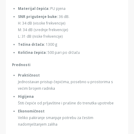
Materijal čepića:
PU pjena
SNR prigušenje buke:
36 dB.
H: 34 dB (visoke frekvencije)
M: 34 dB (srednje frekvencije)
L: 31 dB (niske frekvencije)
Težina držača:
1300 g
Količina čepića:
500 pari po držaču
Prednosti
Praktičnost
Jednostavan pristup čepićima, posebno u prostorima s
većim brojem radnika
Higijena
Štiti čepiće od prljavštine i prašine do trenutka upotrebe
Ekonomičnost
Veliko pakiranje smanjuje potrebu za čestim
nadomještanjem zaliha