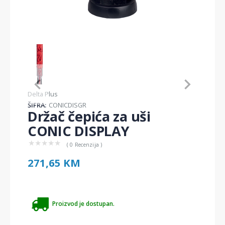
Item
1
of
1
Item
Delta Plus
1
ŠIFRA:
CONICDISGR
of
Držač čepića za uši
1
CONIC DISPLAY
★
★
★
★
★
( 0 Recenzija )
271,65 KM
Proizvod je dostupan.