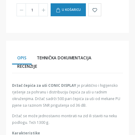
U KOŠARICU
OPIS
TEHNIČKA DOKUMENTACIJA
RECENZIJE
Držač čepića za uši CONIC DISPLAY
je praktično i higijensko
rješenje za pohranu i distribuciju čepića za uši u radnim
okruženjima. Držač sadrži 500 pari čepića za uši od mekane PU
pjene sa razinom SNR prigušenja od 36 dB.
Držač se može jednostavno montirati na zid ili staviti na neku
podlogu. Teži 1300 g.
Karakteristike