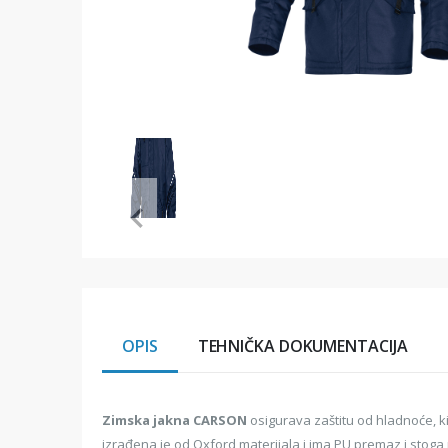
Item
1
of
1
Item
1
of
1
OPIS
TEHNIČKA DOKUMENTACIJA
Zimska jakna CARSON
osigurava zaštitu od hladnoće, k
izrađena je od Oxford materijala i ima PU premaz i stog