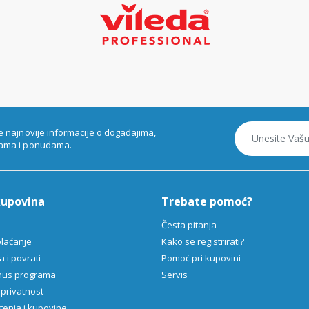
e najnovije informacije o događajima,
ama i ponudama.
kupovina
Trebate pomoć?
Česta pitanja
plaćanje
Kako se registrirati?
 i povrati
Pomoć pri kupovini
onus programa
Servis
 privatnost
štenja i kupovine