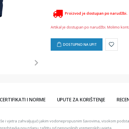
Proizvod je dostupan po narudžbi.
Artikal je dostupan po narudžbi. Molimo kont
DOSTUPNO NA UPIT
CERTIFIKATI I NORME
UPUTE ZA KORIŠTENJE
RECEN
iše i vjetra zahvaljujući jakim vodonepropusnim šavovima, visokom podstav
a predstavlja pouzdanu zaštitu od nepovoljnih vremenskih uvjeta.