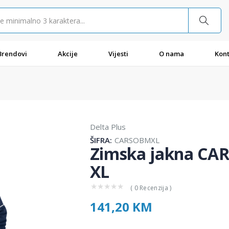
Brendovi
Akcije
Vijesti
O nama
Kont
Delta Plus
ŠIFRA:
CARSOBMXL
Zimska jakna CARS
XL
★
★
★
★
★
( 0 Recenzija )
141,20 KM