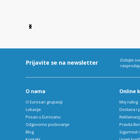
Item
1
of
6
Dobijte sv
Prijavite se na newsletter
rasprodaj
O nama
Online 
O Eurosan grupaciji
Moj nalog
Lokacije
Dostava i 
Posao u Eurosanu
Reklamacija
Odgovorno poslovanje
Pravila B
Blog
Sigurnost i
Kontakt
Uvjeti kori