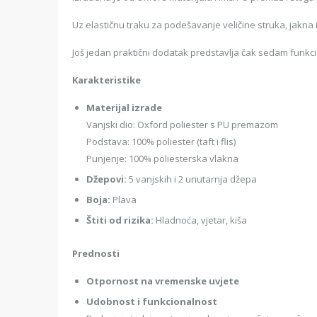
Uz elastičnu traku za podešavanje veličine struka, jakna i
Još jedan praktični dodatak predstavlja čak sedam funk
Karakteristike
Materijal izrade
Vanjski dio: Oxford poliester s PU premazom
Podstava: 100% poliester (taft i flis)
Punjenje: 100% poliesterska vlakna
Džepovi:
5 vanjskih i 2 unutarnja džepa
Boja:
Plava
Štiti od rizika:
Hladnoća, vjetar, kiša
Prednosti
Otpornost na vremenske uvjete
Udobnost i funkcionalnost