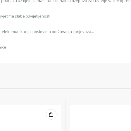
o prianjaju uz tijelo; sedam funkcionalnih džepova za čuvanje važne opr
 uvjetima slabe osvijetljenosti
 telekomunikacija, poslovima održavanja i prijevoza...
nike