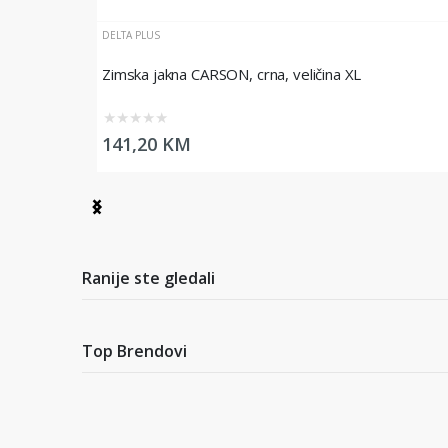
DELTA PLUS
Zimska jakna CARSON, crna, veličina XL
★
★
★
★
★
141,20 KM
Item
1
of
3
Ranije ste gledali
Top Brendovi