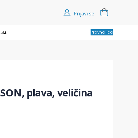
Prijavi se
Pravna lica
akt
ON, plava, veličina