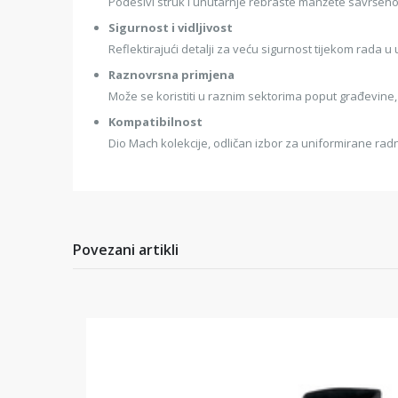
Podesivi struk i unutarnje rebraste manžete savršen
Sigurnost i vidljivost
Reflektirajući detalji za veću sigurnost tijekom rada u
Raznovrsna primjena
Može se koristiti u raznim sektorima poput građevine,
Kompatibilnost
Dio Mach kolekcije, odličan izbor za uniformirane rad
Povezani artikli