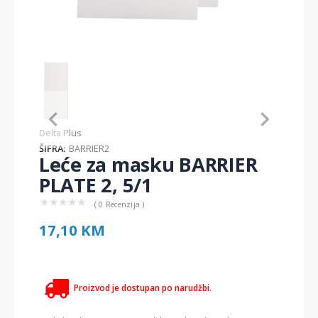
Item
1
of
1
Item
Delta Plus
1
ŠIFRA:
BARRIER2
of
Leće za masku BARRIER
1
PLATE 2, 5/1
★
★
★
★
★
( 0 Recenzija )
17,10 KM
Proizvod je dostupan po narudžbi.