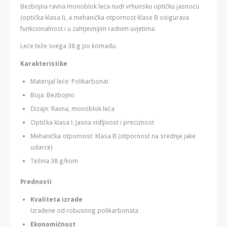
Bezbojna ravna monoblok leća nudi vrhunsku optičku jasnoću
(optička klasa I), a mehanička otpornost klase B osigurava
funkcionalnost i u zahtjevnijim radnim uvjetima.
Leće teže svega 38 g po komadu.
Karakteristike
Materijal leće: Polikarbonat
Boja: Bezbojno
Dizajn: Ravna, monoblok leća
Optička klasa I: Jasna vidljivost i preciznost
Mehanička otpornost: Klasa B (otpornost na srednje jake
udarce)
Težina 38 g/kom
Prednosti
Kvaliteta izrade
Izrađene od robusnog polikarbonata
Ekonomičnost