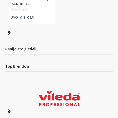
BARRIER2
★
★
★
★
★
292,40 KM
Item
1
of
1
Ranije ste gledali
Top Brendovi
Item
1