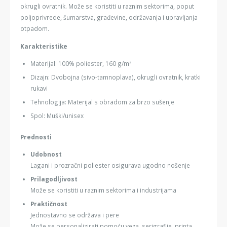
okrugli ovratnik. Može se koristiti u raznim sektorima, poput
poljoprivrede, šumarstva, građevine, održavanja i upravljanja
otpadom.
Karakteristike
Materijal: 100% poliester, 160 g/m²
Dizajn: Dvobojna (sivo-tamnoplava), okrugli ovratnik, kratki
rukavi
Tehnologija: Materijal s obradom za brzo sušenje
Spol: Muški/unisex
Prednosti
Udobnost
Lagani i prozračni poliester osigurava ugodno nošenje
Prilagodljivost
Može se koristiti u raznim sektorima i industrijama
Praktičnost
Jednostavno se održava i pere
Može se personalizirati pomoću veza, serigrafije, printa