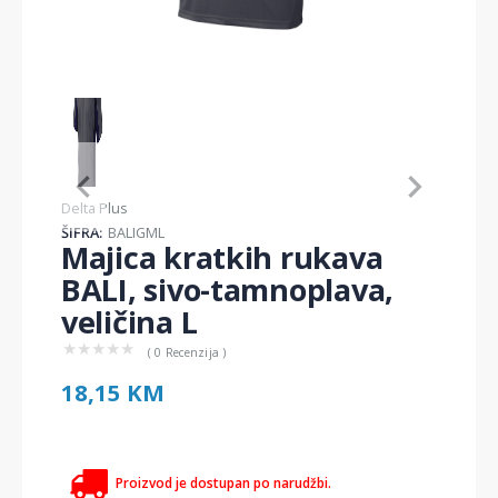
Item
1
of
1
Item
Delta Plus
1
ŠIFRA:
BALIGML
of
Majica kratkih rukava
1
BALI, sivo-tamnoplava,
veličina L
★
★
★
★
★
( 0 Recenzija )
18,15 KM
Proizvod je dostupan po narudžbi.