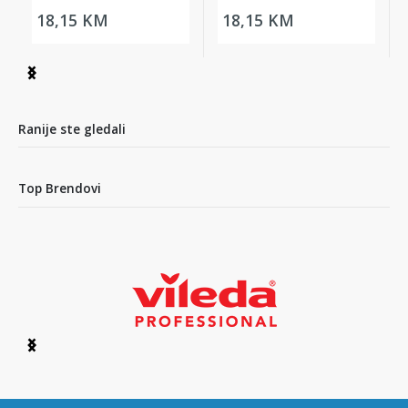
18,15 KM
18,15 KM
Item
1
of
4
Ranije ste gledali
Top Brendovi
Item
1
of
6