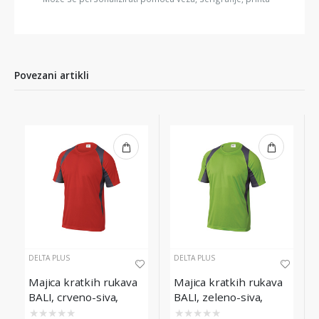
Povezani artikli
DELTA PLUS
DELTA PLUS
Majica kratkih rukava
Majica kratkih rukava
BALI, crveno-siva,
BALI, zeleno-siva,
veličina L
veličina L
★
★
★
★
★
★
★
★
★
★