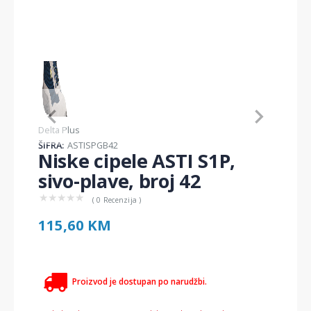
Item
1
of
1
Item
Delta Plus
1
ŠIFRA:
ASTISPGB42
of
Niske cipele ASTI S1P,
1
sivo-plave, broj 42
★
★
★
★
★
( 0 Recenzija )
115,60 KM
Proizvod je dostupan po narudžbi.