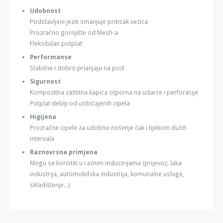
Udobnost
Podstavljeni jezik smanjuje pritisak vezica
Prozračno gornjište od Mesh-a
Fleksibilan potplat
Performanse
Stabilne i dobro prianjaju na pod
Sigurnost
Kompozitna zaštitna kapica otporna na udarce i perforacije
Potplat deblji od uobičajenih cipela
Higijena
Prozračne cipele za udobno nošenje čak i tijekom dužih
intervala
Raznovrsna primjena
Mogu se koristiti u raznim industrijama (prijevoz, laka
industrija, automobilska industrija, komunalne usluge,
skladištenje...)