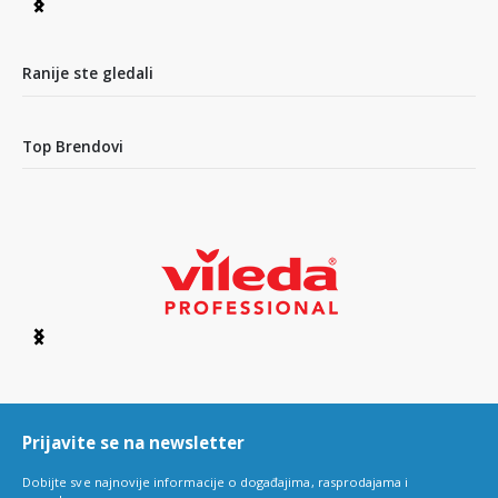
Item
1
of
4
Ranije ste gledali
Top Brendovi
Item
1
of
6
Prijavite se na newsletter
Dobijte sve najnovije informacije o događajima, rasprodajama i