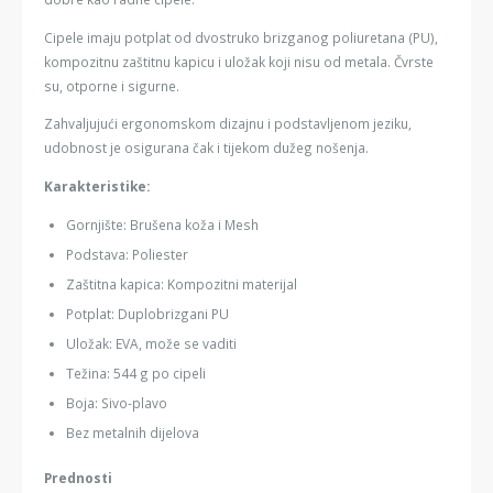
Cipele imaju potplat od dvostruko brizganog poliuretana (PU),
kompozitnu zaštitnu kapicu i uložak koji nisu od metala. Čvrste
su, otporne i sigurne.
Zahvaljujući ergonomskom dizajnu i podstavljenom jeziku,
udobnost je osigurana čak i tijekom dužeg nošenja.
Karakteristike:
Gornjište: Brušena koža i Mesh
Podstava: Poliester
Zaštitna kapica: Kompozitni materijal
Potplat: Duplobrizgani PU
Uložak: EVA, može se vaditi
Težina: 544 g po cipeli
Boja: Sivo-plavo
Bez metalnih dijelova
Prednosti