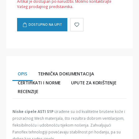
Artikal je dostupan po narudžbi. Molimo kontaktirajte
Vašeg prodajnog predstavnika.
DOSTUPNO NA UPIT
OPIS
TEHNIČKA DOKUMENTACIJA
CERTIFIKATI I NORME
UPUTE ZA KORIŠTENJE
RECENZIJE
Niske cipele ASTI S1P
izrađene su od kvalitetne brušene kože i
prozračnog Mesh materijala, što rezultira dobrom ventilacijom,
fleksibilnošću i udobnošću tijekom nošenja. Zahvaljujući
Panoflex tehnologiji povećavaju stabilnost pri hodanju, pa su
dobre kao radne cipele.