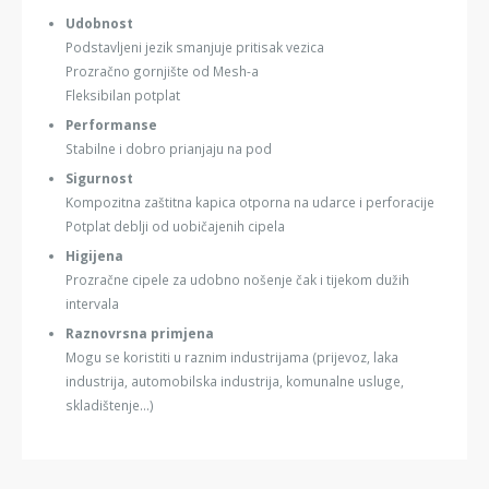
Udobnost
Podstavljeni jezik smanjuje pritisak vezica
Prozračno gornjište od Mesh-a
Fleksibilan potplat
Performanse
Stabilne i dobro prianjaju na pod
Sigurnost
Kompozitna zaštitna kapica otporna na udarce i perforacije
Potplat deblji od uobičajenih cipela
Higijena
Prozračne cipele za udobno nošenje čak i tijekom dužih
intervala
Raznovrsna primjena
Mogu se koristiti u raznim industrijama (prijevoz, laka
industrija, automobilska industrija, komunalne usluge,
skladištenje...)