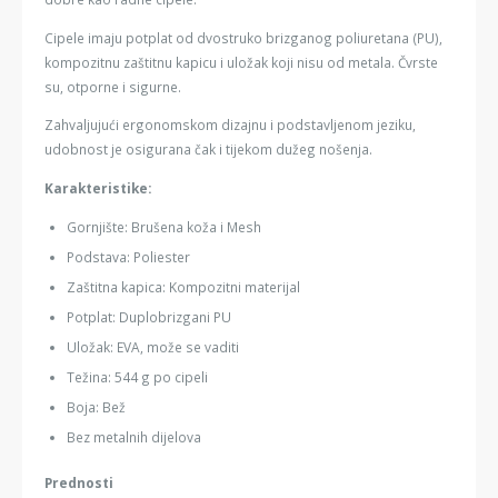
Cipele imaju potplat od dvostruko brizganog poliuretana (PU),
kompozitnu zaštitnu kapicu i uložak koji nisu od metala. Čvrste
su, otporne i sigurne.
Zahvaljujući ergonomskom dizajnu i podstavljenom jeziku,
udobnost je osigurana čak i tijekom dužeg nošenja.
Karakteristike:
Gornjište: Brušena koža i Mesh
Podstava: Poliester
Zaštitna kapica: Kompozitni materijal
Potplat: Duplobrizgani PU
Uložak: EVA, može se vaditi
Težina: 544 g po cipeli
Boja: Bež
Bez metalnih dijelova
Prednosti