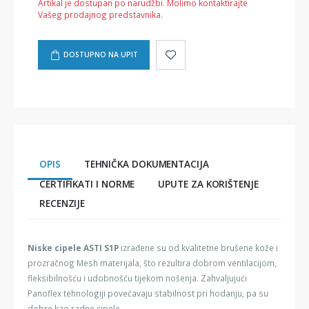
Artikal je dostupan po narudžbi. Molimo kontaktirajte
Vašeg prodajnog predstavnika.
DOSTUPNO NA UPIT
OPIS
TEHNIČKA DOKUMENTACIJA
CERTIFIKATI I NORME
UPUTE ZA KORIŠTENJE
RECENZIJE
Niske cipele ASTI S1P
izrađene su od kvalitetne brušene kože i
prozračnog Mesh materijala, što rezultira dobrom ventilacijom,
fleksibilnošću i udobnošću tijekom nošenja. Zahvaljujući
Panoflex tehnologiji povećavaju stabilnost pri hodanju, pa su
dobre kao radne cipele.