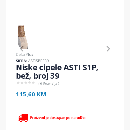
Item
1
of
1
Item
Delta Plus
1
ŠIFRA:
ASTISPBE39
of
Niske cipele ASTI S1P,
1
bež, broj 39
★
★
★
★
★
( 0 Recenzija )
115,60 KM
Proizvod je dostupan po narudžbi.