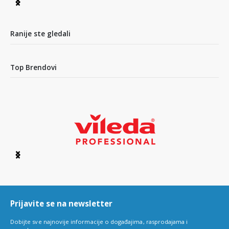
Item
1
of
4
Ranije ste gledali
Top Brendovi
Item
1
of
6
Prijavite se na newsletter
Dobijte sve najnovije informacije o događajima, rasprodajama i