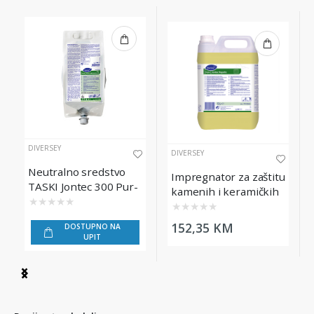
DIVERSEY
DIVERSEY
Neutralno sredstvo
Impregnator za zaštitu
TASKI Jontec 300 Pur-
kamenih i keramičkih
Eco QS, 2.5L
★
★
★
★
★
pločica TASKI Jontec
★
★
★
★
★
Repello, 5L
152,35 KM
DOSTUPNO NA
UPIT
Item
1
of
3