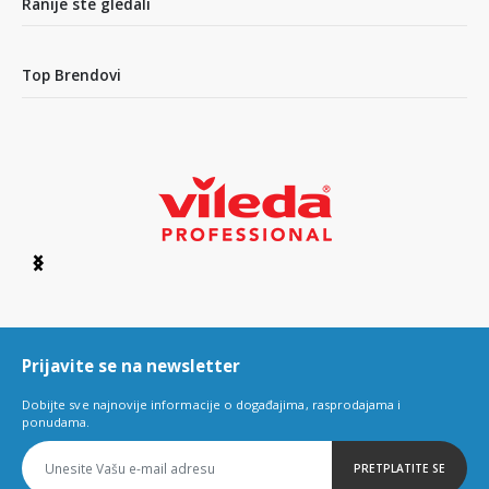
Ranije ste gledali
Top Brendovi
Item
1
of
6
Prijavite se na newsletter
Dobijte sve najnovije informacije o događajima, rasprodajama i
ponudama.
PRETPLATITE SE