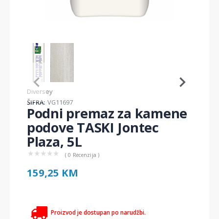
Item
1
of
2
Item
Diversey
1
ŠIFRA:
VG11697
of
Podni premaz za kamene
2
podove TASKI Jontec
Plaza, 5L
★
★
★
★
★
( 0 Recenzija )
159,25 KM
Proizvod je dostupan po narudžbi.