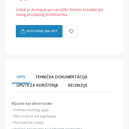
Artikal je dostupan po narudžbi. Molimo kontaktirajte
Vašeg prodajnog predstavnika.
DOSTUPNO NA UPIT
OPIS
TEHNIČKA DOKUMENTACIJA
UPUTE ZA KORIŠTENJE
RECENZIJE
Ključne karakteristike
• Premaz visokog sjaja
• Štiti podove od zaprljanja
• Formula bez žutila
• Izvrsno prijanjanje na kamenim podovima