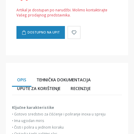
Artikal je dostupan po narudžbi. Molimo kontaktirajte
Vašeg prodajnog predstavnika.
DOSTUPNO NA UPIT
OPIS
TEHNIČKA DOKUMENTACIJA
UPUTE ZA KORIŠTENJE
RECENZIJE
Ključne karakteristike
• Gotovo sredstvo za čišćenje i poliranje inoxa u spreju
• Ima ugodan miris
• Čisti i polira u jednom koraku
• Ostavlja tanki zaštitni sloj