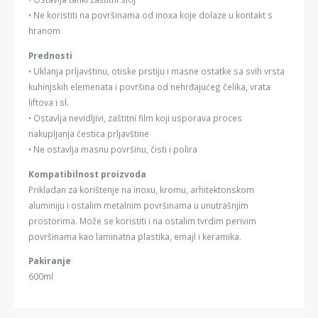
• Ne koristiti na površinama od inoxa koje dolaze u kontakt s
hranom
Prednosti
• Uklanja prljavštinu, otiske prstiju i masne ostatke sa svih vrsta
kuhinjskih elemenata i površina od nehrđajućeg čelika, vrata
liftova i sl.
• Ostavlja nevidljivi, zaštitni film koji usporava proces
nakupljanja čestica prljavštine
• Ne ostavlja masnu površinu, čisti i polira
Kompatibilnost proizvoda
Prikladan za korištenje na inoxu, kromu, arhitektonskom
aluminiju i ostalim metalnim površinama u unutrašnjim
prostorima. Može se koristiti i na ostalim tvrdim perivim
površinama kao laminatna plastika, emajl i keramika.
Pakiranje
600ml