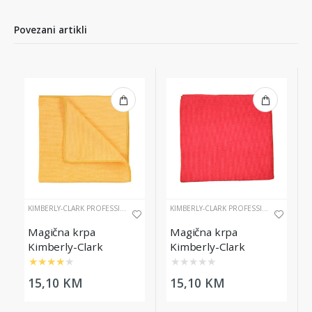
Povezani artikli
KIMBERLY-CLARK PROFESSIONAL
KIMBERLY-CLARK PROFESSIONAL
Magična krpa
Magična krpa
Kimberly-Clark
Kimberly-Clark
Professional WypAll®,
Professional WypAll®,
★
★
★
★
★
★
★
★
★
★
žuta
crvena
15,10 KM
15,10 KM