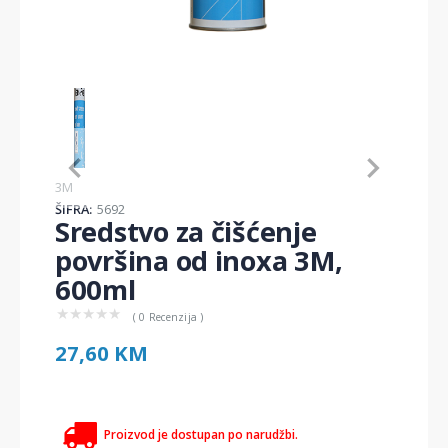
Item
1
of
1
Item
3M
1
ŠIFRA:
5692
of
Sredstvo za čišćenje
1
površina od inoxa 3M,
600ml
★
★
★
★
★
( 0 Recenzija )
27,60 KM
Proizvod je dostupan po narudžbi.