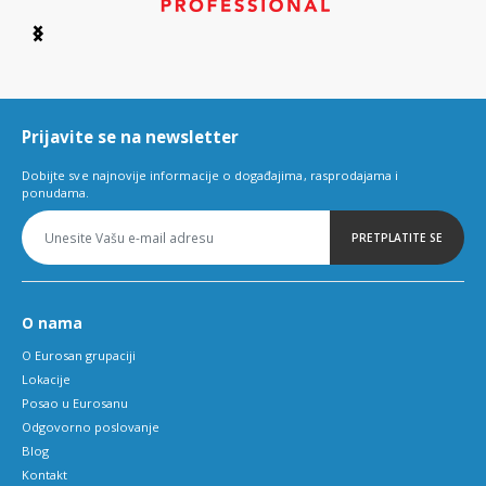
Item
1
of
6
Prijavite se na newsletter
Dobijte sve najnovije informacije o događajima, rasprodajama i
ponudama.
PRETPLATITE SE
O nama
O Eurosan grupaciji
Lokacije
Posao u Eurosanu
Odgovorno poslovanje
Blog
Kontakt