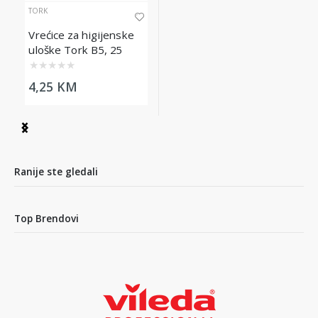
TORK
Vrećice za higijenske
uloške Tork B5, 25
komada
★
★
★
★
★
4,25 KM
Item
1
of
1
Ranije ste gledali
Top Brendovi