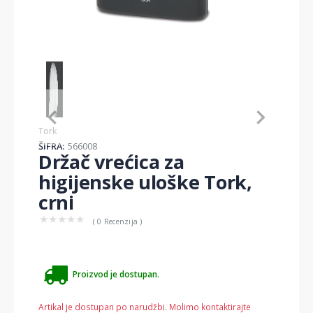
Item
1
of
1
Item
Tork
1
ŠIFRA:
566008
of
Držač vrećica za
1
higijenske uloške Tork,
crni
★
★
★
★
★
( 0 Recenzija )
Proizvod je dostupan.
Artikal je dostupan po narudžbi. Molimo kontaktirajte