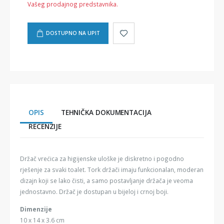
Vašeg prodajnog predstavnika.
DOSTUPNO NA UPIT
OPIS
TEHNIČKA DOKUMENTACIJA
RECENZIJE
Držač vrećica za higijenske uloške je diskretno i pogodno
rješenje za svaki toalet. Tork držači imaju funkcionalan, moderan
dizajn koji se lako čisti, a samo postavljanje držača je veoma
jednostavno. Držač je dostupan u bijeloj i crnoj boji.
Dimenzije
10 x 14 x 3.6 cm