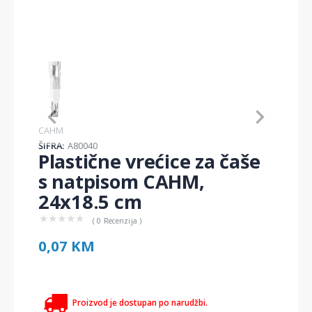
Item
1
of
1
Item
CAHM
1
ŠIFRA:
A80040
of
Plastične vrećice za čaše
1
s natpisom CAHM,
24x18.5 cm
★
★
★
★
★
( 0 Recenzija )
0,07 KM
Proizvod je dostupan po narudžbi.