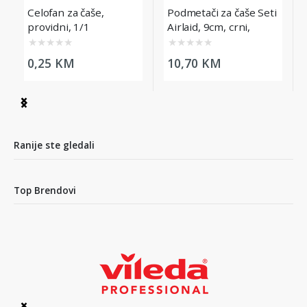
Celofan za čaše,
Podmetači za čaše Seti
providni, 1/1
Airlaid, 9cm, crni,
500/1
★
★
★
★
★
★
★
★
★
★
0,25 KM
10,70 KM
Item
1
of
3
Ranije ste gledali
Top Brendovi