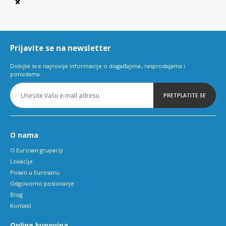
Item
1
of
6
Prijavite se na newsletter
Dobijte sve najnovije informacije o događajima, rasprodajama i
ponudama.
PRETPLATITE SE
O nama
O Eurosan grupaciji
Lokacije
Posao u Eurosanu
Odgovorno poslovanje
Blog
Kontakt
Online kupovina