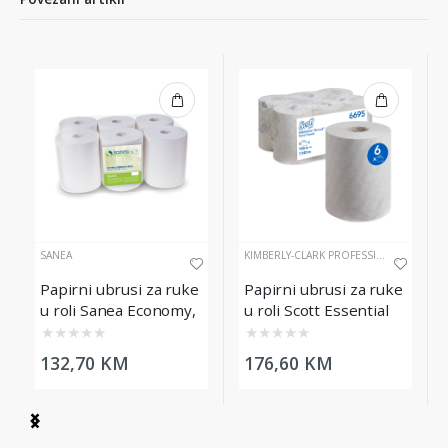
SANEA
KIMBERLY-CLARK PROFESSIONAL
Papirni ubrusi za ruke
Papirni ubrusi za ruke
u roli Sanea Economy,
u roli Scott Essential
6x285m
Slimroll, 6 x 190m
★
★
★
★
★
★
★
★
★
★
132,70 KM
176,60 KM
Item
1