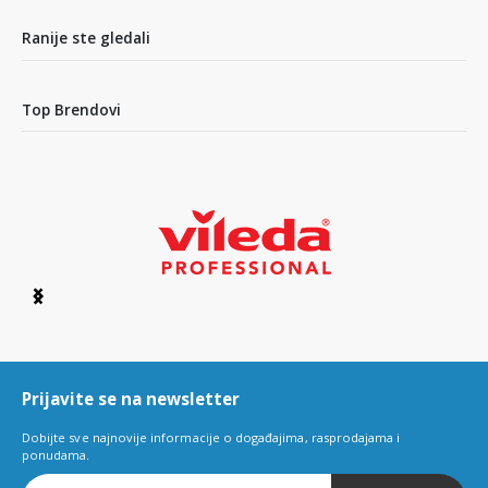
of
2
Ranije ste gledali
Top Brendovi
Item
1
of
6
Prijavite se na newsletter
Dobijte sve najnovije informacije o događajima, rasprodajama i
ponudama.