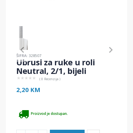
Item
1
of
1
Item
ŠIFRA:
328507
1
Ubrusi za ruke u roli
of
1
Neutral, 2/1, bijeli
★
★
★
★
★
( 0 Recenzija )
2,20 KM
Proizvod je dostupan.