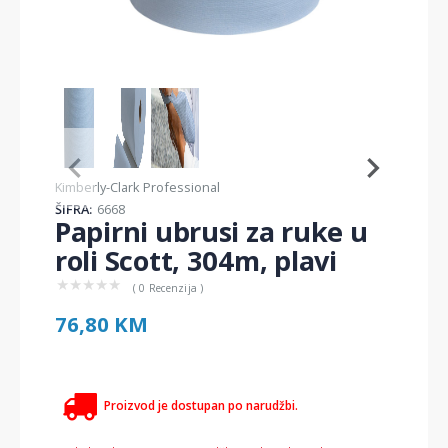
Item
1
of
3
Item
Kimberly-Clark Professional
1
ŠIFRA:
6668
of
Papirni ubrusi za ruke u
3
roli Scott, 304m, plavi
★
★
★
★
★
( 0 Recenzija )
76,80 KM
Proizvod je dostupan po narudžbi.