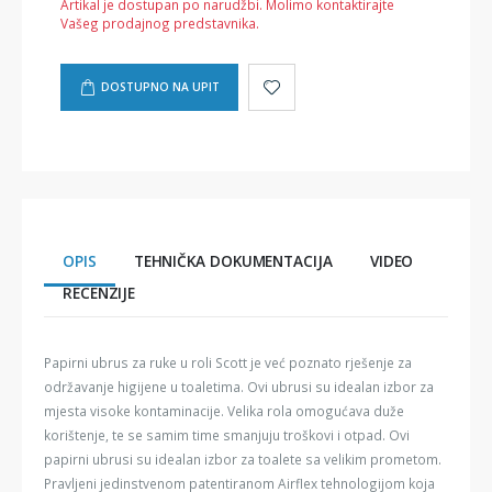
Artikal je dostupan po narudžbi. Molimo kontaktirajte
Vašeg prodajnog predstavnika.
DOSTUPNO NA UPIT
OPIS
TEHNIČKA DOKUMENTACIJA
VIDEO
RECENZIJE
Papirni ubrus za ruke u roli Scott je već poznato rješenje za
održavanje higijene u toaletima. Ovi ubrusi su idealan izbor za
mjesta visoke kontaminacije. Velika rola omogućava duže
korištenje, te se samim time smanjuju troškovi i otpad. Ovi
papirni ubrusi su idealan izbor za toalete sa velikim prometom.
Pravljeni jedinstvenom patentiranom Airflex tehnologijom koja