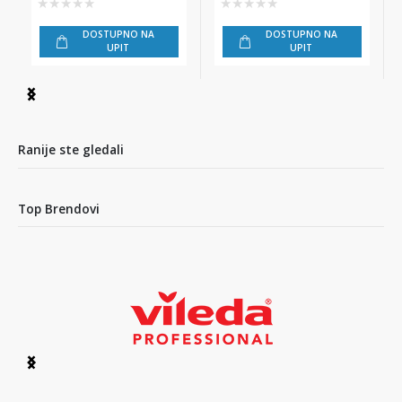
Kimberly-Clark
★
★
★
★
★
★
★
★
★
★
Professional
DOSTUPNO NA
DOSTUPNO NA
UPIT
UPIT
Item
1
of
3
Ranije ste gledali
Top Brendovi
Item
1
of