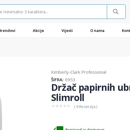
Brendovi
Akcije
Vijesti
O nama
Kont
Kimberly-Clark Professional
ŠIFRA:
6953
Držač papirnih ub
Slimroll
★
★
★
★
★
( 0 Recenzija )
Proizvod je dostupan.