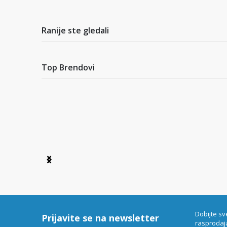
1
of
2
Ranije ste gledali
Top Brendovi
Item
1
of
6
Dobijte sv
Prijavite se na newsletter
rasprodaj