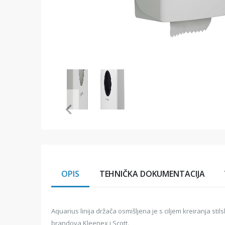
Item
1
of
2
Item
1
of
2
OPIS
TEHNIČKA DOKUMENTACIJA
Aquarius linija držača osmišljena je s ciljem kreiranja st
brandova Kleenex i Scott.