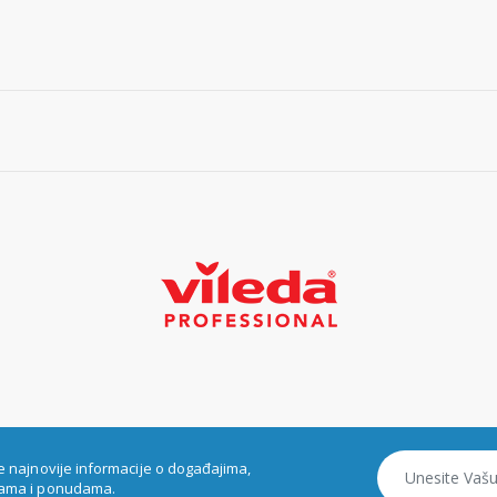
e najnovije informacije o događajima,
ama i ponudama.