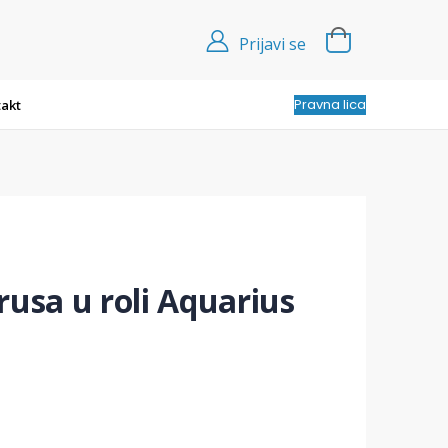
Prijavi se
Pravna lica
akt
rusa u roli Aquarius