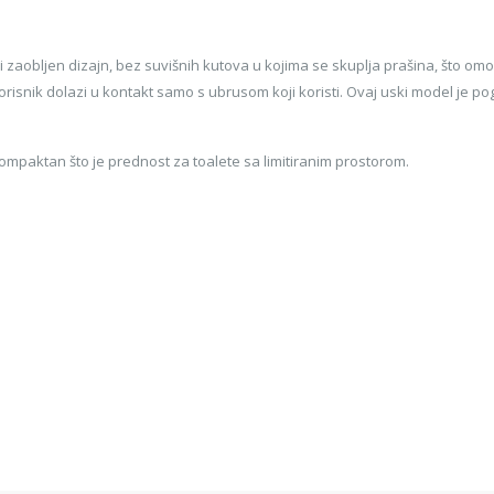
 i zaobljen dizajn, bez suvišnih kutova u kojima se skuplja prašina, što 
isnik dolazi u kontakt samo s ubrusom koji koristi. Ovaj uski model je pog
mpaktan što je prednost za toalete sa limitiranim prostorom.