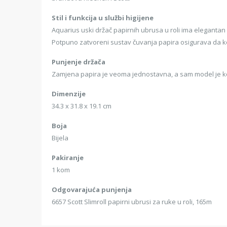
Stil i funkcija u službi higijene
Aquarius uski držač papirnih ubrusa u roli ima elegantan
Potpuno zatvoreni sustav čuvanja papira osigurava da kor
Punjenje držača
Zamjena papira je veoma jednostavna, a sam model je ko
Dimenzije
34.3 x 31.8 x 19.1 cm
Boja
Bijela
Pakiranje
1 kom
Odgovarajuća punjenja
6657 Scott Slimroll papirni ubrusi za ruke u roli, 165m