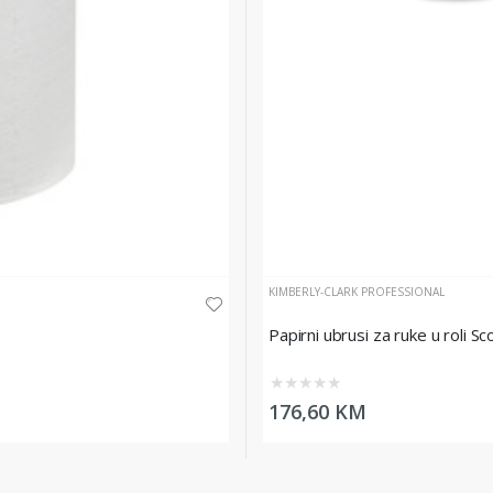
KIMBERLY-CLARK PROFESSIONAL
Papirni ubrusi za ruke u roli Sc
★
★
★
★
★
176,60 KM