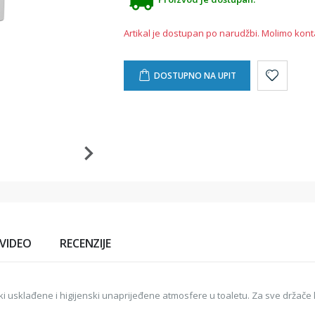
Artikal je dostupan po narudžbi. Molimo kont
DOSTUPNO NA UPIT
VIDEO
RECENZIJE
ilski usklađene i higijenski unaprijeđene atmosfere u toaletu. Za sve držače