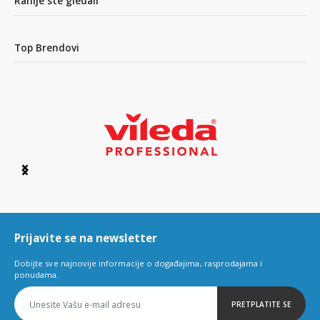
Ranije ste gledali
Top Brendovi
Item
1
of
6
Prijavite se na newsletter
Dobijte sve najnovije informacije o događajima, rasprodajama i
ponudama.
PRETPLATITE SE