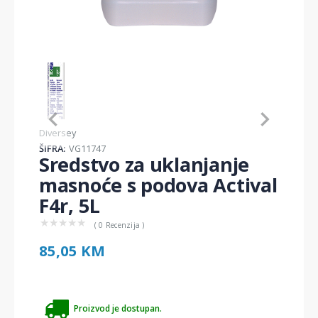
Item
1
of
1
Item
Diversey
1
ŠIFRA:
VG11747
of
Sredstvo za uklanjanje
1
masnoće s podova Actival
F4r, 5L
★
★
★
★
★
( 0 Recenzija )
85,05 KM
Proizvod je dostupan.