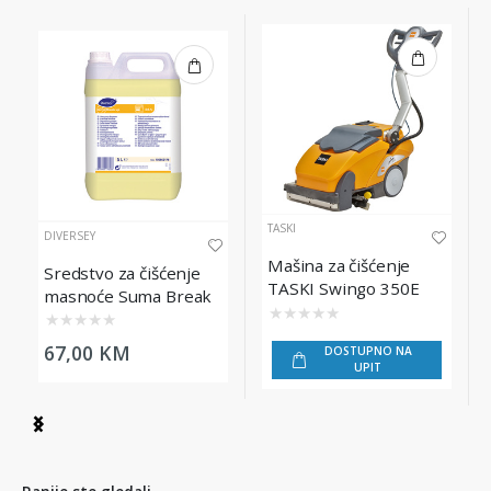
TASKI
DIVERSEY
Mašina za čišćenje
Sredstvo za čišćenje
TASKI Swingo 350E
masnoće Suma Break
★
★
★
★
★
Up D3.5, 5L
★
★
★
★
★
67,00 KM
DOSTUPNO NA
UPIT
Item
1
of
5