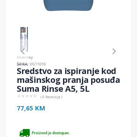
Item
1
of
1
Item
Diversey
1
ŠIFRA:
VG11016
of
Sredstvo za ispiranje kod
1
mašinskog pranja posuđa
Suma Rinse A5, 5L
★
★
★
★
★
( 0 Recenzija )
77,65 KM
Proizvod je dostupan.