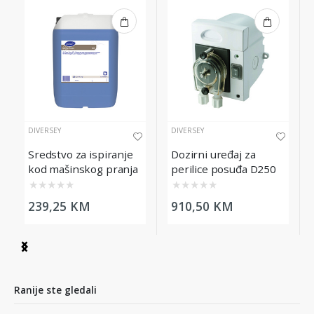
DIVERSEY
DIVERSEY
Sredstvo za ispiranje
Dozirni uređaj za
kod mašinskog pranja
perilice posuđa D250
posuđa Suma Rinse
★
★
★
★
★
★
★
★
★
★
A5, 20L
239,25 KM
910,50 KM
Item
1
of
8
Ranije ste gledali