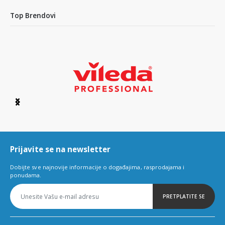
Top Brendovi
Item
1
of
6
Prijavite se na newsletter
Dobijte sve najnovije informacije o događajima, rasprodajama i
ponudama.
PRETPLATITE SE