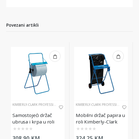
Povezani artikli
KIMBERLY-CLARK PROFESSIONAL
KIMBERLY-CLARK PROFESSIONAL
Samostojeći držač
Mobilni držač papira u
ubrusa i krpa u roli
roli Kimberly-Clark
Kimberly-Clark
Professional
★
★
★
★
★
★
★
★
★
★
Professional, plavi
308,90 KM
324,25 KM