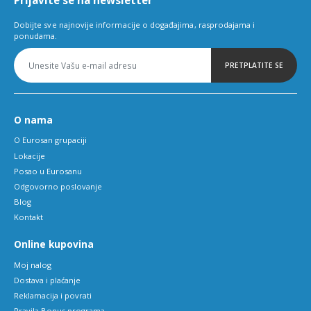
Prijavite se na newsletter
Dobijte sve najnovije informacije o događajima, rasprodajama i
ponudama.
PRETPLATITE SE
O nama
O Eurosan grupaciji
Lokacije
Posao u Eurosanu
Odgovorno poslovanje
Blog
Kontakt
Online kupovina
Moj nalog
Dostava i plaćanje
Reklamacija i povrati
Pravila Bonus programa