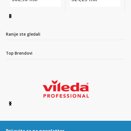
Item
1
of
3
Ranije ste gledali
Top Brendovi
Item
1
of
6