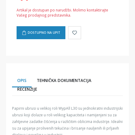
Artikal je dostupan po narudžbi. Molimo kontaktirajte
Vašeg prodajnog predstavnika.
DOSTUPNO NA UPIT
OPIS
TEHNIČKA DOKUMENTACIJA
RECENZIJE
Papirni ubrusi u velikoj roli WypAll L30 su jednokratni industrijski
ubrusi koji dolaze u roli velikog kapaciteta i namijenjeni su za
zahtjevne zadatke čišćenja u različitim oblicima industrije. Idealni
su za upijanje prolivenih tekućina i brisanje nauljenih ili prljavih
dijelova i površina u industriji.