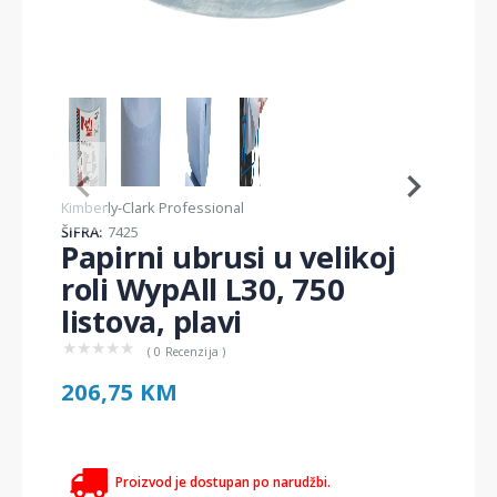
Item
1
of
4
Item
Kimberly-Clark Professional
1
ŠIFRA:
7425
of
Papirni ubrusi u velikoj
4
roli WypAll L30, 750
listova, plavi
★
★
★
★
★
( 0 Recenzija )
206,75 KM
Proizvod je dostupan po narudžbi.