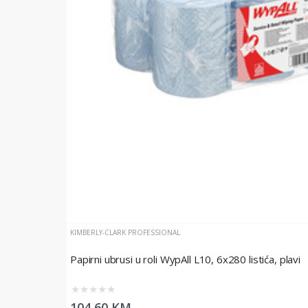
KIMBERLY-CLARK PROFESSIONAL
Papirni ubrusi u roli WypAll L10, 6x280 listića, plavi
★
★
★
★
★
104,60 KM