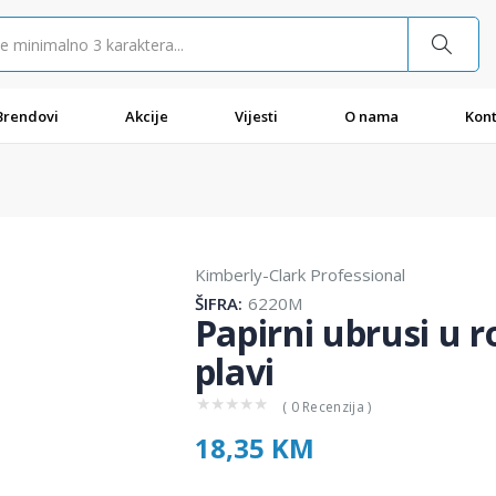
Brendovi
Akcije
Vijesti
O nama
Kont
Kimberly-Clark Professional
ŠIFRA:
6220M
Papirni ubrusi u r
plavi
★
★
★
★
★
( 0 Recenzija )
18,35 KM