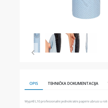
Item
1
of
4
Item
1
of
4
OPIS
TEHNIČKA DOKUMENTACIJA
WypAll L10 profesionalni jednokratni papirni ubrusi u rol