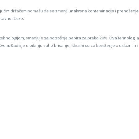
ajućim držačem pomažu da se smanji unakrsna kontaminacija i prenošenje b
tavno i brzo.
 tehnologijom, smanjuje se potrošnja papira za preko 20%. Ova tehnologija
stvom. Kada je u pitanju suho brisanje, idealni su za korištenje u uslužnim