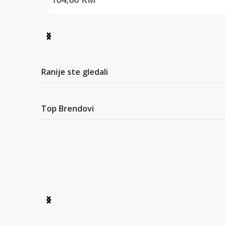
Item
1
of
2
Ranije ste gledali
Top Brendovi
Item
1
of