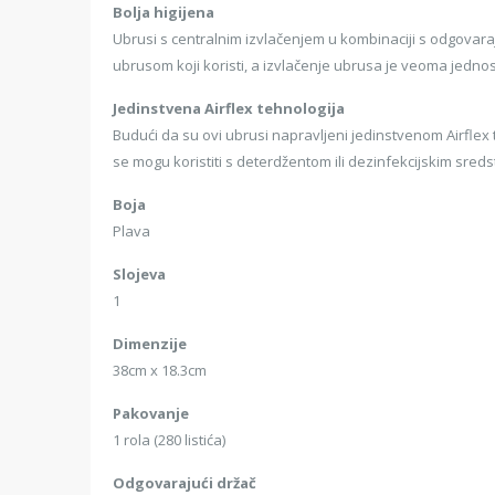
Bolja higijena
Ubrusi s centralnim izvlačenjem u kombinaciji s odgovar
ubrusom koji koristi, a izvlačenje ubrusa je veoma jednos
Jedinstvena Airflex tehnologija
Budući da su ovi ubrusi napravljeni jedinstvenom Airflex
se mogu koristiti s deterdžentom ili dezinfekcijskim sred
Boja
Plava
Slojeva
1
Dimenzije
38cm x 18.3cm
Pakovanje
1 rola (280 listića)
Odgovarajući držač