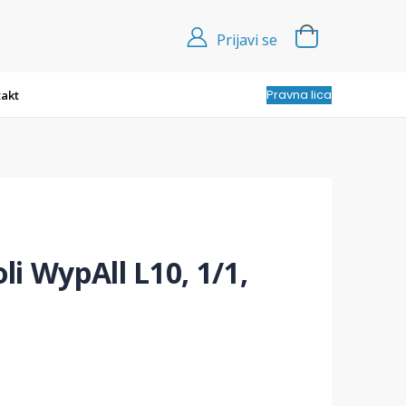
Prijavi se
Pravna lica
akt
oli WypAll L10, 1/1,