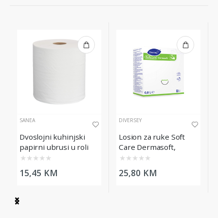
SANEA
DIVERSEY
Dvoslojni kuhinjski
Losion za ruke Soft
papirni ubrusi u roli
Care Dermasoft,
Sanea, 160 m, bijeli
800ml
★
★
★
★
★
★
★
★
★
★
15,45 KM
25,80 KM
Item
1