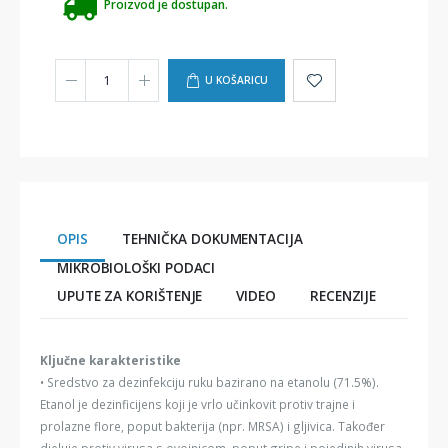
Proizvod je dostupan.
U KOŠARICU
OPIS
TEHNIČKA DOKUMENTACIJA
MIKROBIOLOŠKI PODACI
UPUTE ZA KORIŠTENJE
VIDEO
RECENZIJE
Ključne karakteristike
• Sredstvo za dezinfekciju ruku bazirano na etanolu (71.5%).
Etanol je dezinficijens koji je vrlo učinkovit protiv trajne i
prolazne flore, poput bakterija (npr. MRSA) i gljivica. Također
djeluje protiv virusa s ovojnicom, poput gripe i pojedinih virusa