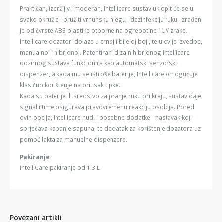
Praktičan, izdržljiv i moderan, Intellicare sustav uklopit će se u
svako okružje i pružiti vrhunsku njegu i dezinfekciju ruku. Izrađen
je od čvrste ABS plastike otporne na ogrebotine i UV zrake.
Intellicare dozatori dolaze u crnoj i bijeloj boji, te u dvije izvedbe,
manualnoj i hibridnoj. Patentirani dizajn hibridnog Intellicare
dozirnog sustava funkcionira kao automatski senzorski
dispenzer, a kada mu se istroše baterije, Intellicare omogućuje
klasično korištenje na pritisak tipke.
Kada su baterije ili sredstvo za pranje ruku pri kraju, sustav daje
signal i time osigurava pravovremenu reakciju osoblja. Pored
ovih opcija, Intellicare nudi i posebne dodatke - nastavak koji
sprječava kapanje sapuna, te dodatak za korištenje dozatora uz
pomoć lakta za manuelne dispenzere.
Pakiranje
IntelliCare pakiranje od 1.3 L
Povezani artikli