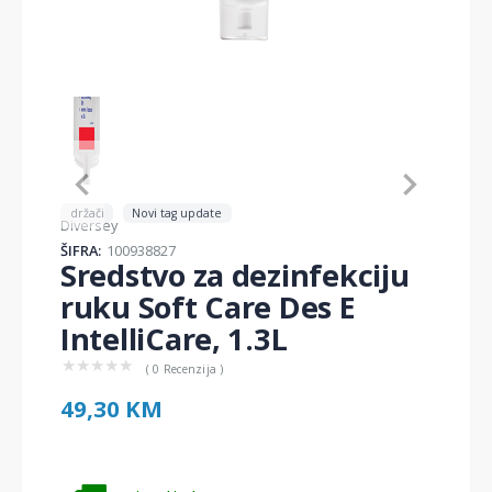
Item
1
of
1
Item
1
držači
Novi tag update
Diversey
of
1
ŠIFRA:
100938827
Sredstvo za dezinfekciju
ruku Soft Care Des E
IntelliCare, 1.3L
★
★
★
★
★
( 0 Recenzija )
49,30 KM