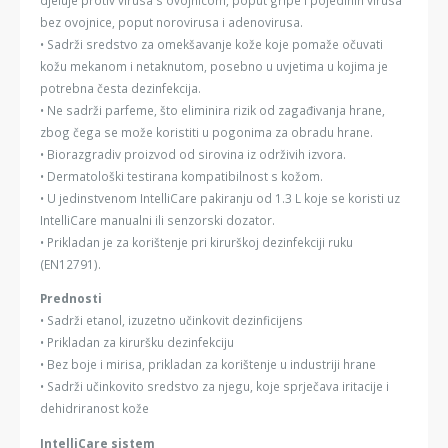
bez ovojnice, poput norovirusa i adenovirusa.
• Sadrži sredstvo za omekšavanje kože koje pomaže očuvati
kožu mekanom i netaknutom, posebno u uvjetima u kojima je
potrebna česta dezinfekcija.
• Ne sadrži parfeme, što eliminira rizik od zagađivanja hrane,
zbog čega se može koristiti u pogonima za obradu hrane.
• Biorazgradiv proizvod od sirovina iz održivih izvora.
• Dermatološki testirana kompatibilnost s kožom.
• U jedinstvenom IntelliCare pakiranju od 1.3 L koje se koristi uz
IntelliCare manualni ili senzorski dozator.
• Prikladan je za korištenje pri kirurškoj dezinfekciji ruku
(EN12791).
Prednosti
• Sadrži etanol, izuzetno učinkovit dezinficijens
• Prikladan za kiruršku dezinfekciju
• Bez boje i mirisa, prikladan za korištenje u industriji hrane
• Sadrži učinkovito sredstvo za njegu, koje sprječava iritacije i
dehidriranost kože
IntelliCare sistem