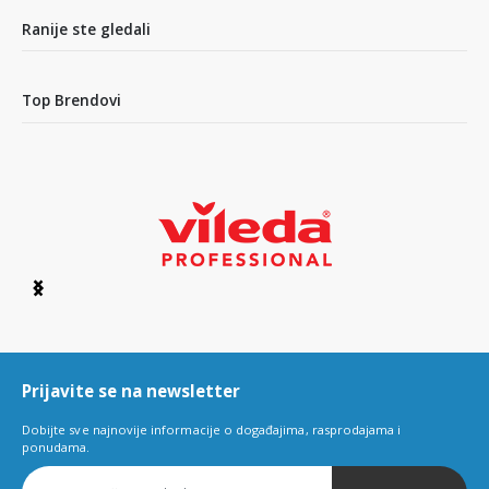
of
4
Ranije ste gledali
Top Brendovi
Item
1
of
6
Prijavite se na newsletter
Dobijte sve najnovije informacije o događajima, rasprodajama i
ponudama.