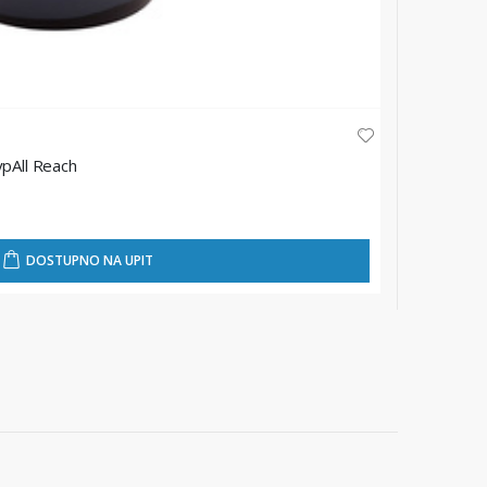
TORK
ypAll Reach
Jednosloj
★
★
★
★
23,60 
DOSTUPNO NA UPIT