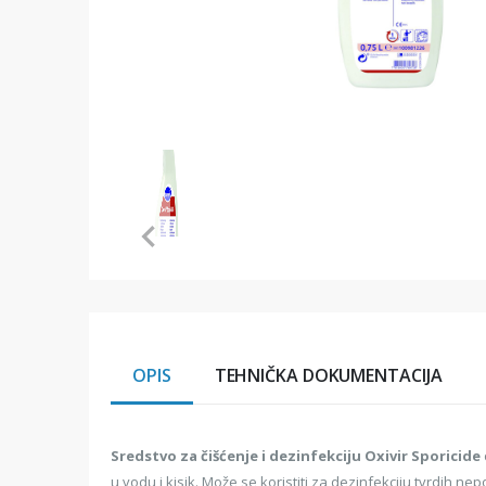
Item
1
of
1
Item
1
of
1
OPIS
TEHNIČKA DOKUMENTACIJA
Sredstvo za čišćenje i dezinfekciju Oxivir Sporicide
u vodu i kisik. Može se koristiti za dezinfekciju tvrdih n