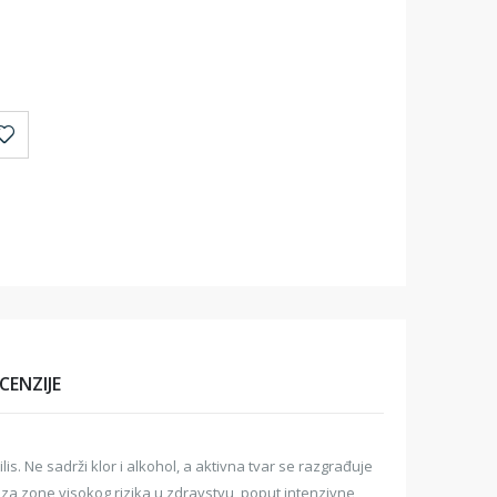
CENZIJE
ilis. Ne sadrži klor i alkohol, a aktivna tvar se razgrađuje
r za zone visokog rizika u zdravstvu, poput intenzivne