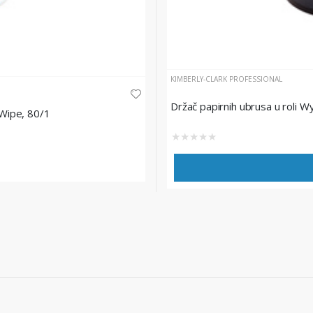
KIMBERLY-CLARK PROFESSIONAL
Držač papirnih ubrusa u roli W
 Wipe, 80/1
★
★
★
★
★