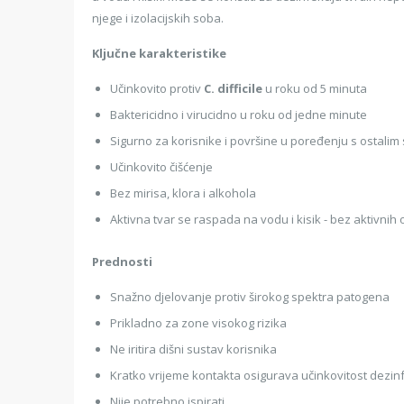
njege i izolacijskih soba.
Ključne karakteristike
Učinkovito protiv
C. difficile
u roku od 5 minuta
Baktericidno i virucidno u roku od jedne minute
Sigurno za korisnike i površine u poređenju s ostalim
Učinkovito čišćenje
Bez mirisa, klora i alkohola
Aktivna tvar se raspada na vodu i kisik - bez aktivnih
Prednosti
Snažno djelovanje protiv širokog spektra patogena
Prikladno za zone visokog rizika
Ne iritira dišni sustav korisnika
Kratko vrijeme kontakta osigurava učinkovitost dezin
Nije potrebno ispirati