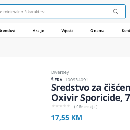
Brendovi
Akcije
Vijesti
O nama
Kont
Diversey
ŠIFRA:
100934091
Sredstvo za čišćen
Oxivir Sporicide, 
★
★
★
★
★
( 0 Recenzija )
17,55 KM