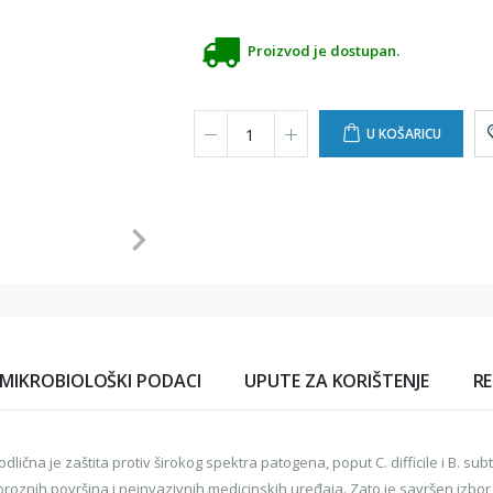
Proizvod je dostupan.
U KOŠARICU
MIKROBIOLOŠKI PODACI
UPUTE ZA KORIŠTENJE
RE
odlična je zaštita protiv širokog spektra patogena, poput C. difficile i B. subt
eporoznih površina i neinvazivnih medicinskih uređaja. Zato je savršen izbo