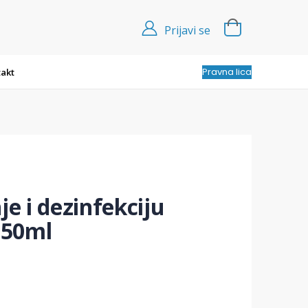
Prijavi se
Pravna lica
akt
je i dezinfekciju
750ml