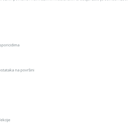
 sporicidima
 ostataka na površini
fekcije