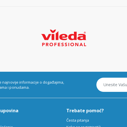
e najnovije informacije o događajima,
ama i ponudama.
kupovina
Trebate pomoć?
Česta pitanja
plaćanje
Kako se registrirati?