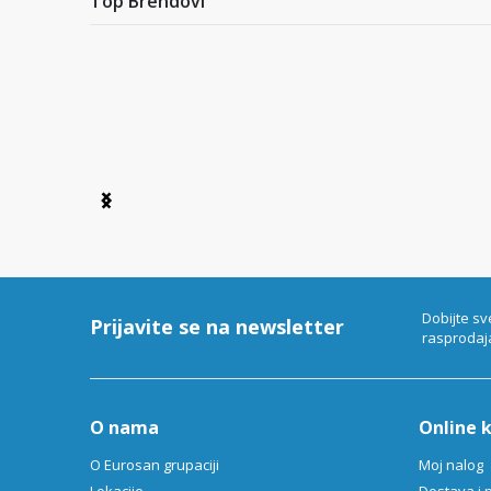
Top Brendovi
Item
1
of
6
Dobijte sv
Prijavite se na newsletter
rasprodaj
O nama
Online 
O Eurosan grupaciji
Moj nalog
Lokacije
Dostava i 