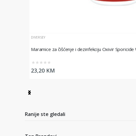
DIVERSEY
Maramice za čišćenje i dezinfekciju Oxivir Sporicide
★
★
★
★
★
23,20 KM
Item
1
of
5
Ranije ste gledali