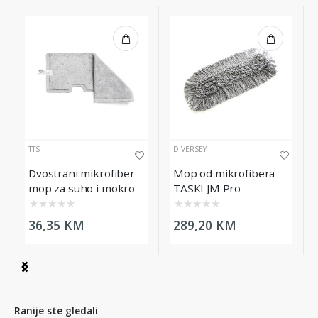
TTS
DIVERSEY
Dvostrani mikrofiber
Mop od mikrofibera
mop za suho i mokro
TASKI JM Pro
brisanje Trilogy, 46cm
Allround, 60cm, 5/1
★
★
★
★
★
★
★
★
★
★
36,35 KM
289,20 KM
Item
1
of
5
Ranije ste gledali