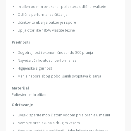
Izrađen od mikrovlakana i poliestera odlične kvalitete
Odlične performanse čišćenja
Učinkovito uklanja bakterije i spore
Upija otprilike 185% vlastite težine
Prednosti
Dugotrajnost i ekonomičnost - do 800 pranja
Najveća učinkovitost i performanse
Higijenska sigurnost
Manje napora zbog poboljšanih svojstava klizanja
Materijal
Poliester i mikrofiber
Održavanje
Uvijek isperite mop čistom vodom prije pranja u mašini
Nemojte prati skupa s drugim vešom
Nemojte koristiti omekšivač ili jako lužnata sredstva za