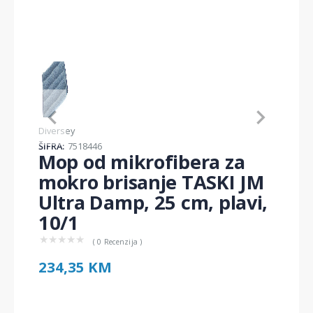
Item
1
of
1
Item
Diversey
1
ŠIFRA:
7518446
of
Mop od mikrofibera za
1
mokro brisanje TASKI JM
Ultra Damp, 25 cm, plavi,
10/1
★
★
★
★
★
( 0 Recenzija )
234,35 KM