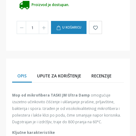
Proizvod je dostupan.
U KOŠARICU
OPIS
UPUTE ZA KORIŠTENJE
RECENZIJE
Mop od mikrofibera TASKI JM Ultra Damp
omogućuje
izuzetno učinkovito čišćenje i uklanjanje prašine, prljavštine,
bakterija i spora. Izrađen je od visokokvalitetnog mikrofibera i
poliestera i lakše klizi po podu, čime smanjuje napor korisnika.
Dugotrajan je i izdržljiv, traje do 800 pranja na 60°C.
Ključne karakteristike