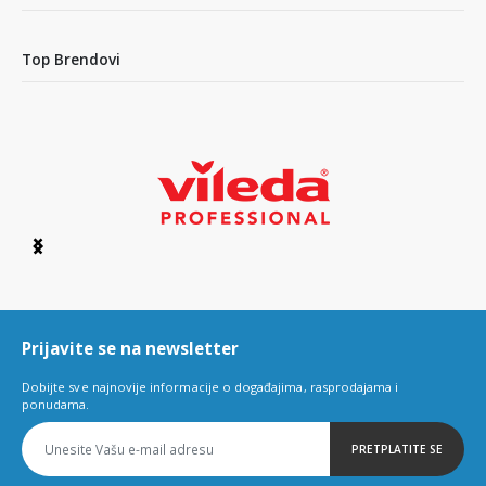
Top Brendovi
Item
1
of
6
Prijavite se na newsletter
Dobijte sve najnovije informacije o događajima, rasprodajama i
ponudama.
PRETPLATITE SE