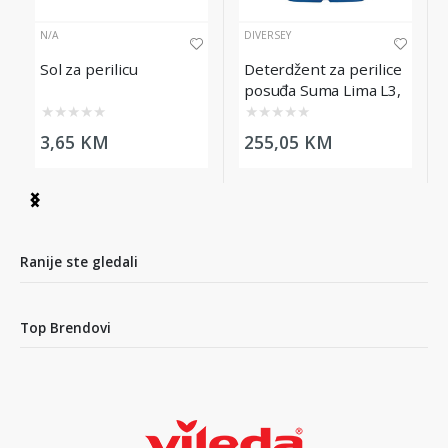
N/A
DIVERSEY
Sol za perilicu
Deterdžent za perilice
posuđa Suma Lima L3,
20L
★
★
★
★
★
★
★
★
★
★
3,65 KM
255,05 KM
Item
1
of
5
Ranije ste gledali
Top Brendovi