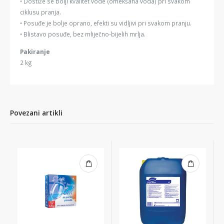
• Dostiže se bolji kvalitet vode (omekšana voda) pri svakom
ciklusu pranja.
• Posuđe je bolje oprano, efekti su vidljivi pri svakom pranju.
• Blistavo posuđe, bez mliječno-bijelih mrlja.
Pakiranje
2 kg
Povezani artikli