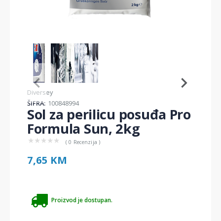
Item
1
of
3
Item
Diversey
1
ŠIFRA:
100848994
of
Sol za perilicu posuđa Pro
3
Formula Sun, 2kg
★
★
★
★
★
( 0 Recenzija )
7,65 KM
Proizvod je dostupan.