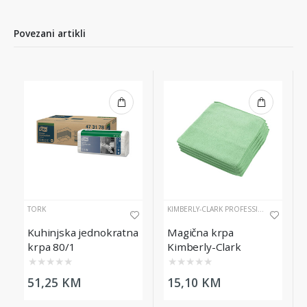
Povezani artikli
TORK
KIMBERLY-CLARK PROFESSIONAL
Kuhinjska jednokratna
Magična krpa
krpa 80/1
Kimberly-Clark
Professional WypAll®,
★
★
★
★
★
★
★
★
★
★
zelena
51,25 KM
15,10 KM