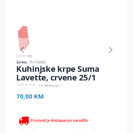
Item
1
of
1
Item
Diversey
1
ŠIFRA:
75174380
of
Kuhinjske krpe Suma
1
Lavette, crvene 25/1
★
★
★
★
★
( 0 Recenzija )
70,00 KM
Proizvod je dostupan po narudžbi.