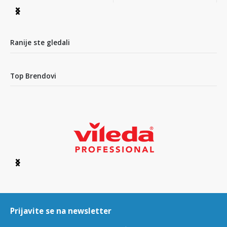
Item
1
of
7
Ranije ste gledali
Top Brendovi
Item
1
of
6
Prijavite se na newsletter