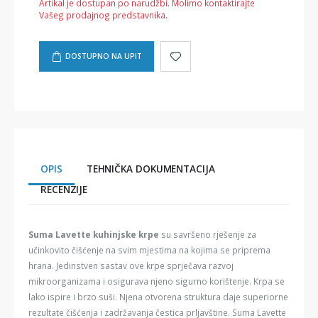
Artikal je dostupan po narudžbi. Molimo kontaktirajte
Vašeg prodajnog predstavnika.
DOSTUPNO NA UPIT
OPIS
TEHNIČKA DOKUMENTACIJA
RECENZIJE
Suma Lavette kuhinjske krpe
su savršeno rješenje za
učinkovito čišćenje na svim mjestima na kojima se priprema
hrana. Jedinstven sastav ove krpe sprječava razvoj
mikroorganizama i osigurava njeno sigurno korištenje. Krpa se
lako ispire i brzo suši. Njena otvorena struktura daje superiorne
rezultate čišćenja i zadržavanja čestica prljavštine. Suma Lavette