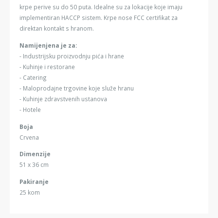
krpe perive su do 50 puta. Idealne su za lokacije koje imaju
implementiran HACCP sistem. Krpe nose FCC certifikat za
direktan kontakt s hranom.
Namijenjena je za:
- Industrijsku proizvodnju pića i hrane
- Kuhinje i restorane
- Catering
- Maloprodajne trgovine koje služe hranu
- Kuhinje zdravstvenih ustanova
- Hotele
Boja
Crvena
Dimenzije
51 x 36 cm
Pakiranje
25 kom