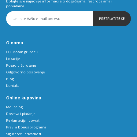
Dobijte sve najnovije informacije o događajima, rasprodajama i
ponudama.
PRETPLATITE SE
O nama
O Eurosan grupaciji
Lokacije
Posao u Eurosanu
Odgovorno poslovanje
Blog
Kontakt
Online kupovina
Moj nalog
Dostava i plaćanje
Reklamacija i povrati
Pravila Bonus programa
Sigurnost i privatnost