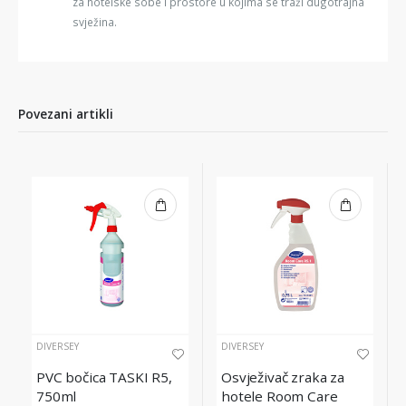
za hotelske sobe i prostore u kojima se traži dugotrajna
svježina.
Povezani artikli
DIVERSEY
DIVERSEY
PVC bočica TASKI R5,
Osvježivač zraka za
750ml
hotele Room Care