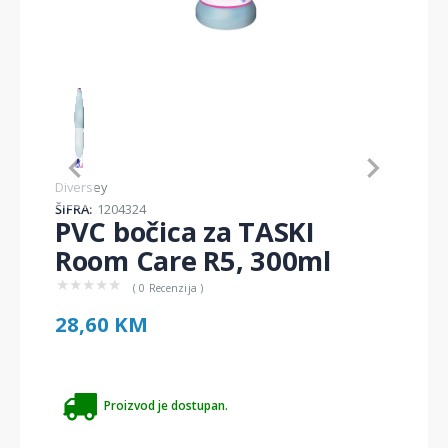
Item
1
of
1
Item
Diversey
1
ŠIFRA:
1204324
of
PVC bočica za TASKI
1
Room Care R5, 300ml
★
★
★
★
★
( 0 Recenzija )
28,60 KM
Proizvod je dostupan.