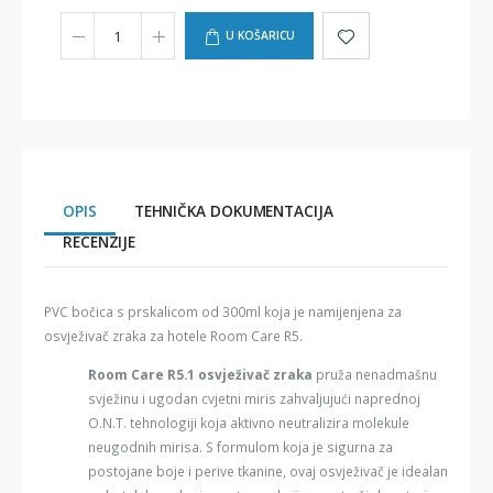
U KOŠARICU
OPIS
TEHNIČKA DOKUMENTACIJA
RECENZIJE
PVC bočica s prskalicom od 300ml koja je namijenjena za
osvježivač zraka za hotele Room Care R5.
Room Care R5.1 osvježivač zraka
pruža nenadmašnu
svježinu i ugodan cvjetni miris zahvaljujući naprednoj
O.N.T. tehnologiji koja aktivno neutralizira molekule
neugodnih mirisa. S formulom koja je sigurna za
postojane boje i perive tkanine, ovaj osvježivač je idealan