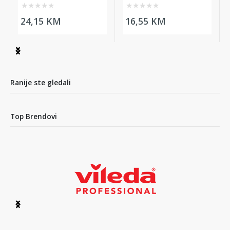
R5.1, 750ml
★
★
★
★
★
★
★
★
★
★
24,15 KM
16,55 KM
Item
1
of
3
Ranije ste gledali
Top Brendovi
Item
1
of