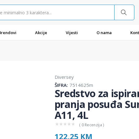
Brendovi
Akcije
Vijesti
O nama
Kont
Diversey
ŠIFRA:
7514625m
Sredstvo za ispir
pranja posuđa Su
A11, 4L
★
★
★
★
★
( 0 Recenzija )
122,25 KM