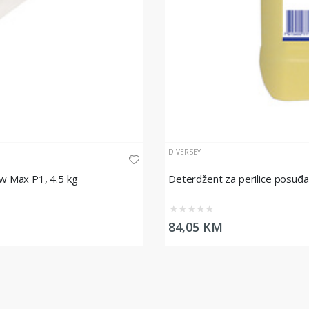
DIVERSEY
w Max P1, 4.5 kg
Deterdžent za perilice posuđ
★
★
★
★
★
84,05 KM