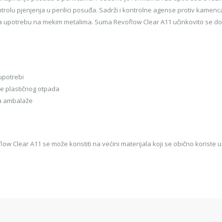
rolu pjenjenja u perilici posuđa. Sadrži i kontrolne agense protiv kamenca,
za upotrebu na mekim metalima. Suma Revoflow Clear A11 učinkovito se do
upotrebi
je plastičnog otpada
na ambalaže
 Clear A11 se može koristiti na većini materijala koji se obično koriste u 