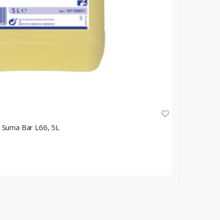
DIVERSEY
a Suma Bar L66, 5L
Sredstvo
10L
★
★
★
★
196,15