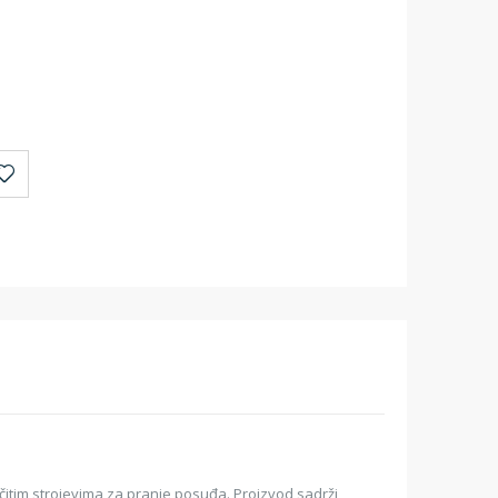
ičitim strojevima za pranje posuđa. Proizvod sadrži