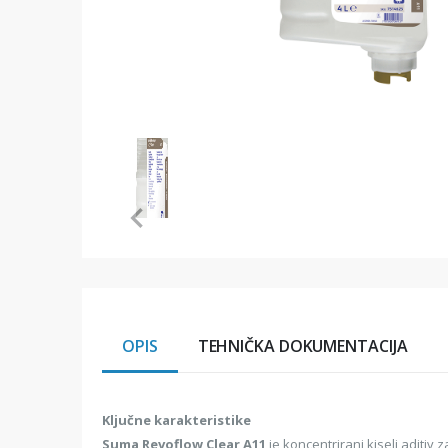
Item
1
of
1
Item
1
of
1
OPIS
TEHNIČKA DOKUMENTACIJA
Ključne karakteristike
Suma Revoflow Clear A11
je koncentrirani kiseli aditiv