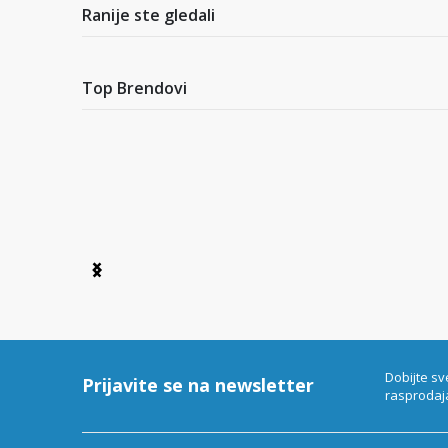
3
Ranije ste gledali
Top Brendovi
Item
1
of
6
Dobijte sv
Prijavite se na newsletter
rasprodaj