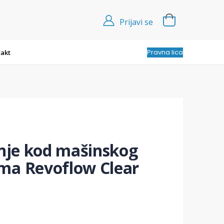
Prijavi se
Pravna lica
akt
anje kod mašinskog
ma Revoflow Clear