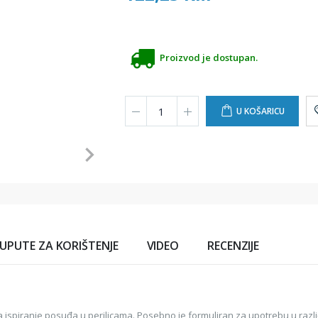
Proizvod je dostupan.
U KOŠARICU
UPUTE ZA KORIŠTENJE
VIDEO
RECENZIJE
 za ispiranje posuđa u perilicama. Posebno je formuliran za upotrebu u razl