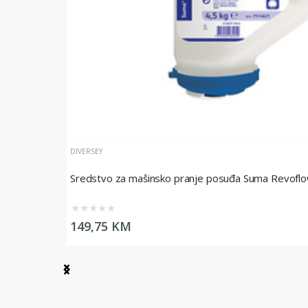
DIVERSEY
Sredstvo za mašinsko pranje posuđa Suma Revoflo
★
★
★
★
★
149,75 KM
Item
1
of