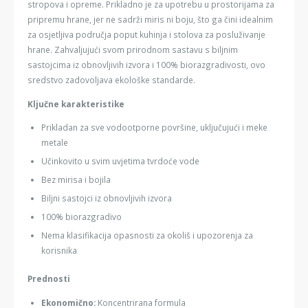
stropova i opreme. Prikladno je za upotrebu u prostorijama za
pripremu hrane, jer ne sadrži miris ni boju, što ga čini idealnim
za osjetljiva područja poput kuhinja i stolova za posluživanje
hrane. Zahvaljujući svom prirodnom sastavu s biljnim
sastojcima iz obnovljivih izvora i 100% biorazgradivosti, ovo
sredstvo zadovoljava ekološke standarde.
Ključne karakteristike
Prikladan za sve vodootporne površine, uključujući i meke
metale
Učinkovito u svim uvjetima tvrdoće vode
Bez mirisa i bojila
Biljni sastojci iz obnovljivih izvora
100% biorazgradivo
Nema klasifikacija opasnosti za okoliš i upozorenja za
korisnika
Prednosti
Ekonomično:
Koncentrirana formula