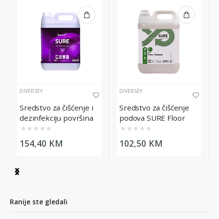
DIVERSEY
DIVERSEY
Sredstvo za čišćenje i
Sredstvo za čišćenje
dezinfekciju površina
podova SURE Floor
SURE Cleaner
Cleaner, 5L
★
★
★
★
★
★
★
★
★
★
Disinfectant Spray, 5L
154,40 KM
102,50 KM
Item
1
of
8
Ranije ste gledali