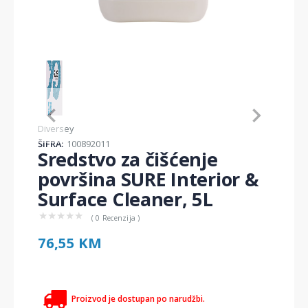
Item
1
of
1
Item
Diversey
1
ŠIFRA:
100892011
of
Sredstvo za čišćenje
1
površina SURE Interior &
Surface Cleaner, 5L
★
★
★
★
★
( 0 Recenzija )
76,55 KM
Proizvod je dostupan po narudžbi.