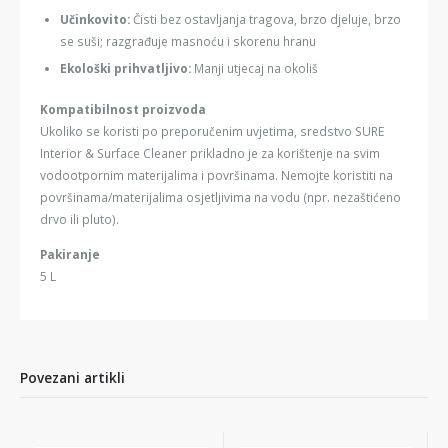
Učinkovito:
Čisti bez ostavljanja tragova, brzo djeluje, brzo
se suši; razgrađuje masnoću i skorenu hranu
Ekološki
prihvatljivo:
Manji utjecaj na okoliš
Kompatibilnost proizvoda
Ukoliko se koristi po preporučenim uvjetima, sredstvo SURE
Interior & Surface Cleaner prikladno je za korištenje na svim
vodootpornim materijalima i površinama. Nemojte koristiti na
površinama/materijalima osjetljivima na vodu (npr. nezaštićeno
drvo ili pluto).
Pakiranje
5 L
Povezani artikli