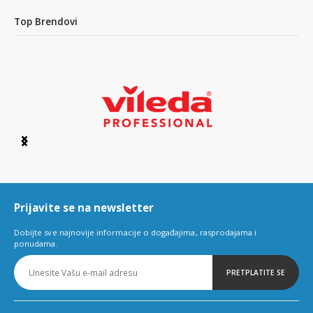
Top Brendovi
Item
1
of
6
Prijavite se na newsletter
Dobijte sve najnovije informacije o događajima, rasprodajama i
ponudama.
PRETPLATITE SE